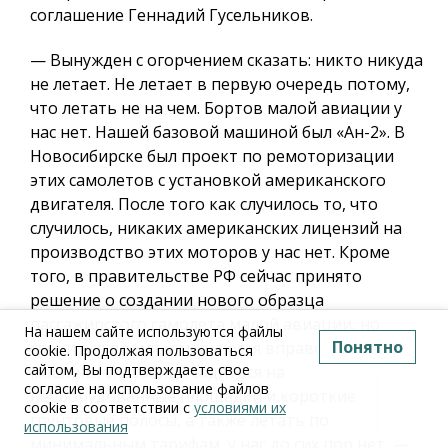
соглашение Геннадий Гусельников.
— Вынужден с огорчением сказать: никто никуда
не летает. Не летает в первую очередь потому,
что летать не на чем. Бортов малой авиации у
нас нет. Нашей базовой машиной был «Ан-2». В
Новосибирске был проект по ремоторизации
этих самолетов с установкой американского
двигателя. После того как случилось то, что
случилось, никаких американских лицензий на
производство этих моторов у нас нет. Кроме
того, в правительстве РФ сейчас принято
решение о создании нового образца
пассажирского самолета малой авиации, но
На нашем сайте используются файлы
Понятно
сроки все время «смещаются вправо». В итоге
cookie. Продолжая пользоваться
сайтом, Вы подтверждаете свое
машины, способной садиться на
согласие на использование файлов
необорудованные площадки и короткие
cookie в соответствии с
условиями их
грунтовые полосы, а также летать по
использования
минимальным тарифам, у нас до сих пор нет, —