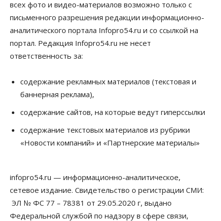
07 Августа 2026, 15:00
всех фото и видео-материалов возможно только с
письменного разрешения редакции информационно-
Финансы
аналитического портала Infopro54.ru и со ссылкой на
Расходы новосибирцев на спорт выросли на 40%
за полгода
портал. Редакция Infopro54.ru не несет
07 Августа 2026, 14:35
ответственность за:
Сибирские аграрии увеличивают посевы горчицы
содержание рекламных материалов (текстовая и
07 Августа 2026, 14:00
баннерная реклама),
Власть
содержание сайтов, на которые ведут гиперссылки
В Новосибирске многодетным семьям вручили
сертификаты на покупку автомобилей
содержание текстовых материалов из рубрики
07 Августа 2026, 13:55
«Новости компаний» и «Партнерские материалы»
Авто
Общество
Треть автовладельцев в Новосибирской области
«поставили машины на прикол»
infopro54.ru — информационно-аналитическое,
07 Августа 2026, 13:00
сетевое издание. Свидетельство о регистрации СМИ:
ЭЛ № ФС 77 – 78381 от 29.05.2020 г, выдано
Власть
Школы, библиотеки, пешеходные тротуары:
Федеральной службой по надзору в сфере связи,
депутаты Госдумы контролируют работы на