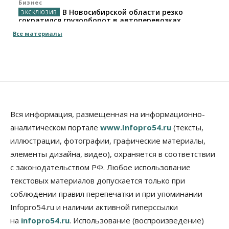
Бизнес
В Новосибирской области резко
сократился грузооборот в автоперевозках
07 Августа 2026, 19:00
Все материалы
Общество
В Новосибирске прошёл митинг
против нового закона о памятниках
07 Августа 2026, 18:00
Бизнес
В аэропорту Толмачёво завершены работы по
Вся информация, размещенная на информационно-
бетонированию рулежных дорожек
аналитическом портале
www.Infopro54.ru
(тексты,
07 Августа 2026, 17:00
иллюстрации, фотографии, графические материалы,
элементы дизайна, видео), охраняется в соответствии
Бизнес
Недвижимость
Общество
Новосибирцы стали реже оформлять
с законодательством РФ. Любое использование
дома по упрощенной схеме
текстовых материалов допускается только при
07 Августа 2026, 16:00
соблюдении правил перепечатки и при упоминании
Власть
Общество
Право&Порядок
Infopro54.ru и наличии активной гиперссылки
Роспотребнадзор изъял почти полторы тонны
на
infopro54.ru
. Использование (воспроизведение)
мяса в Новосибирской области