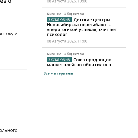
ев о
08 Августа 2026, 13:00
Бизнес
Общество
Детские центры
Новосибирска перегибают с
«педагогикой успеха», считает
вотоку и
психолог
08 Августа 2026, 11:00
Бизнес
Общество
Союз продавцов
маркетплейсов обратился в
правительство РФ из-за атак на
Все материалы
WB
08 Августа 2026, 10:00
Общество
Новосибирцы будут получать
квитанции за ЖКУ по-новому
08 Августа 2026, 09:00
Бизнес
ольного
В Новосибирской
области резко сократился