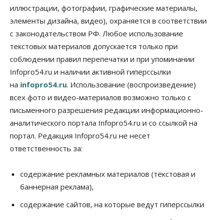
площади участков для КРТ в Новосибирске
иллюстрации, фотографии, графические материалы,
06 Августа 2026, 17:30
элементы дизайна, видео), охраняется в соответствии
с законодательством РФ. Любое использование
Бизнес
Недвижимость
Общество
Около Заельцовского бора Новосибирска
текстовых материалов допускается только при
началось строительство термального комплекса
соблюдении правил перепечатки и при упоминании
06 Августа 2026, 17:00
Infopro54.ru и наличии активной гиперссылки
на
Общество
infopro54.ru
Право&Порядок
. Использование (воспроизведение)
Подозреваемых в похищении человека
всех фото и видео-материалов возможно только с
задержали в Новосибирске
письменного разрешения редакции информационно-
06 Августа 2026, 16:15
аналитического портала Infopro54.ru и со ссылкой на
Общество
портал. Редакция Infopro54.ru не несет
Пенсионеры старше 80 лет в Новосибирской
ответственность за:
области получили повышенные пенсии
06 Августа 2026, 16:00
содержание рекламных материалов (текстовая и
Финансы
баннерная реклама),
Россияне оформили ипотечных кредитов на 2,6
трлн рублей
содержание сайтов, на которые ведут гиперссылки
06 Августа 2026, 15:53