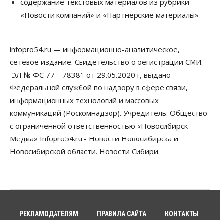
содержание текстовых материалов из рубрики
Власть
«Новости компаний» и «Партнерские материалы»
Думская гонка в Новосибирской области
обойдется без самовыдвиженцев
06 Августа 2026, 15:00
infopro54.ru — информационно-аналитическое,
Бизнес
Власть
Общество
сетевое издание. Свидетельство о регистрации СМИ:
Правительство России продлило разрешение на
выпуск бензина «Евро-3»
ЭЛ № ФС 77 – 78381 от 29.05.2020 г, выдано
06 Августа 2026, 14:00
Федеральной службой по надзору в сфере связи,
информационных технологий и массовых
Общество
коммуникаций (Роскомнадзор). Учредитель: Общество
«За тех, у кого от 270 баллов,
настоящая борьба»: вузы настойчиво
с ограниченной ответственностью «Новосибирск
обзванивают новосибирских высокобалльников
перед зачислением
Медиа» Infopro54.ru - Новости Новосибирска и
06 Августа 2026, 13:00
Новосибирской области. Новости Сибири.
Власть
Режим ЧС ввели в Омской области из-за засухи
06 Августа 2026, 12:15
Власть
Общество
РЕКЛАМОДАТЕЛЯМ
ПРАВИЛА САЙТА
КОНТАКТЫ
Новосибирск готовится к визиту Владимира