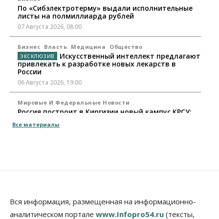
По «Сибэлектротерму» выдали исполнительные
листы на полмиллиарда рублей
07 Августа 2026, 08:00
Бизнес
Власть
Медицина
Общество
Искусственный интеллект предлагают
привлекать к разработке новых лекарств в
России
06 Августа 2026, 19:00
Мировые И Федеральные Новости
Россия построит в Киргизии новый кампус КРСУ:
30 гектаров, 15 тысяч студентов и 30 миллиардов
Все материалы
рублей
06 Августа 2026, 18:40
Общество
Новосибирским студентам помогают
адаптироваться к учебе через культуру
06 Августа 2026, 18:00
Вся информация, размещенная на информационно-
Бизнес
Власть
Недвижимость
аналитическом портале
www.Infopro54.ru
(тексты,
Застройщики продавливают компромиссы по