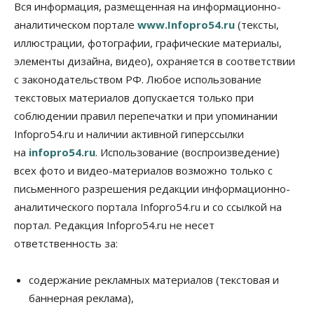
Бизнес
Власть
Общество
Вся информация, размещенная на информационно-
Правительство России продлило разрешение на
аналитическом портале
www.Infopro54.ru
(тексты,
выпуск бензина «Евро-3»
иллюстрации, фотографии, графические материалы,
06 Августа 2026, 14:00
элементы дизайна, видео), охраняется в соответствии
Общество
с законодательством РФ. Любое использование
«За тех, у кого от 270 баллов,
настоящая борьба»: вузы настойчиво
текстовых материалов допускается только при
обзванивают новосибирских высокобалльников
соблюдении правил перепечатки и при упоминании
перед зачислением
Infopro54.ru и наличии активной гиперссылки
06 Августа 2026, 13:00
на
infopro54.ru
. Использование (воспроизведение)
Власть
всех фото и видео-материалов возможно только с
Режим ЧС ввели в Омской области из-за засухи
письменного разрешения редакции информационно-
06 Августа 2026, 12:15
аналитического портала Infopro54.ru и со ссылкой на
Власть
Общество
портал. Редакция Infopro54.ru не несет
Новосибирск готовится к визиту Владимира
ответственность за:
Путина
06 Августа 2026, 12:05
содержание рекламных материалов (текстовая и
Бизнес
Недвижимость
Общество
баннерная реклама),
Росреестр назвал главные причины
отказов в регистрации недвижимости в НСО