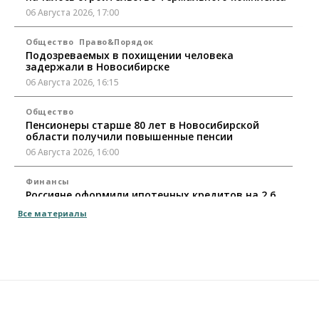
06 Августа 2026, 17:00
Общество
Право&Порядок
Подозреваемых в похищении человека
задержали в Новосибирске
06 Августа 2026, 16:15
Общество
Пенсионеры старше 80 лет в Новосибирской
области получили повышенные пенсии
06 Августа 2026, 16:00
Финансы
Россияне оформили ипотечных кредитов на 2,6
трлн рублей
Все материалы
06 Августа 2026, 15:53
Власть
Думская гонка в Новосибирской области
обойдется без самовыдвиженцев
06 Августа 2026, 15:00