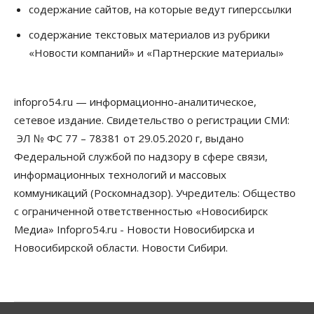
содержание сайтов, на которые ведут гиперссылки
06 Августа 2026, 12:00
содержание текстовых материалов из рубрики
Телекоммуникации
«Новости компаний» и «Партнерские материалы»
В 16 населённых пунктах Мошковского района
модернизировали мобильную связь
06 Августа 2026, 11:35
infopro54.ru — информационно-аналитическое,
Бизнес
Право&Порядок
ПроБизнес
сетевое издание. Свидетельство о регистрации СМИ:
Злоумышленники опять атакуют
новосибирские компании через электронную
ЭЛ № ФС 77 – 78381 от 29.05.2020 г, выдано
почту
Федеральной службой по надзору в сфере связи,
06 Августа 2026, 11:00
информационных технологий и массовых
коммуникаций (Роскомнадзор). Учредитель: Общество
Общество
Медики готовятся к второму пику активности
с ограниченной ответственностью «Новосибирск
клещей в Новосибирской области
Медиа» Infopro54.ru - Новости Новосибирска и
06 Августа 2026, 10:00
Новосибирской области. Новости Сибири.
Общество
Из-за жары в Европе оливковое масло
в Новосибирске может снова подорожать
06 Августа 2026, 09:00