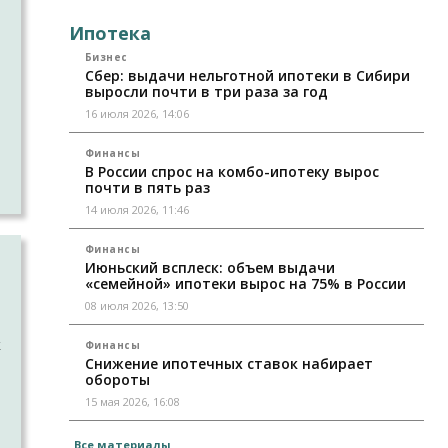
й
Ипотека
Бизнес
Сбер: выдачи нельготной ипотеки в Сибири
выросли почти в три раза за год
т
16 июля 2026, 14:06
Финансы
В России спрос на комбо-ипотеку вырос
почти в пять раз
14 июля 2026, 11:46
Финансы
Июньский всплеск: объем выдачи
м
«семейной» ипотеки вырос на 75% в России
08 июля 2026, 13:50
к
Финансы
Снижение ипотечных ставок набирает
обороты
15 мая 2026, 16:08
Все материалы