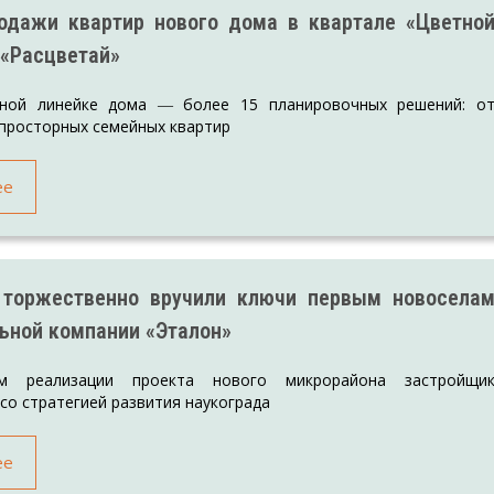
одажи квартир нового дома в квартале «Цветно
 «Расцветай»
тной линейке дома ― более 15 планировочных решений: о
просторных семейных квартир
ее
 торжественно вручили ключи первым новосела
ьной компании «Эталон»
м реализации проекта нового микрорайона застройщи
 со стратегией развития наукограда
ее