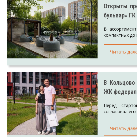
Открыты пр
бульвар» ГК
В ассортимен
компактных до 
Читать дал
В Кольцово
ЖК федерал
Перед старто
согласовал его
Читать дал