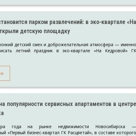
становится парком развлечений: в эко-квартале «Н
открыли детскую площадку
звонкий детский смех и доброжелательная атмосфера — именн
исать летний праздник в эко-квартале «На Кедровой» Г
ее
на популярности сервисных апартаментов в центр
ка
ьера года на рынке недвижимости Новосибирска 
й «Первый бизнес-квартал ГК Расцветай», в составе которог