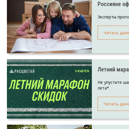
Россияне оф
Эксперты прогн
Читать дал
Летний мара
Не упустите ша
лета*
Читать дал