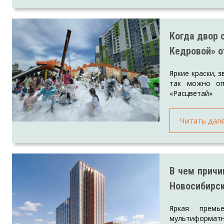
Когда двор 
Кедровой» 
Яркие краски, 
так можно оп
«Расцветай»
Читать дал
В чем причи
Новосибирс
Яркая прем
мультиформатны