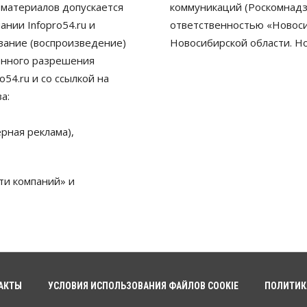
 материалов допускается
коммуникаций (Роскомнадз
нии Infopro54.ru и
ответственностью «Новосиб
ование (воспроизведение)
Новосибирской области. Н
енного разрешения
54.ru и со ссылкой на
а:
рная реклама),
ти компаний» и
АКТЫ
УСЛОВИЯ ИСПОЛЬЗОВАНИЯ ФАЙЛОВ COOKIE
ПОЛИТИК