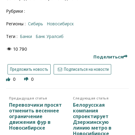
Рубрики :
Регионы :
Сибирь
Новосибирск
Теги :
банки
Банк Уралсиб
10 790
Поделиться
Предложить новость
Подписаться на новости
0
0
Предыдущая статья
Следующая статья
Перевозчики просят
Белорусская
отменить весеннее
компания
ограничение
спроектирует
движения фур в
Дзержинскую
Новосибирске
линию метро в
Новосибирске