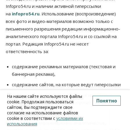
Infopro54.ru и наличии активной гиперссылки
на
infopro54.ru
. Использование (воспроизведение)
всех фото и видео-материалов возможно только с
письменного разрешения редакции информационно-
аналитического портала Infopro54.ru и со ссылкой на
портал. Редакция Infopro54.ru не несет
ответственность за:
содержание рекламных материалов (текстовая и
баннерная реклама),
содержание сайтов, на которые ведут гиперссылки
содержание текстовых материалов из рубрики
На нашем сайте используются файлы
Понятно
cookie. Продолжая пользоваться
«Новости компаний» и «Партнерские материалы»
сайтом, Вы подтверждаете свое
согласие на использование файлов
cookie в соответствии с
условиями их
infopro54.ru — информационно-аналитическое,
использования