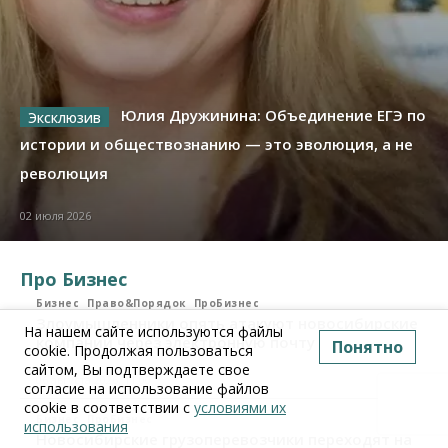
Юлия Дружинина: Объединение ЕГЭ по
истории и обществознанию — это эволюция, а не
революция
02 июля 2026
Про Бизнес
Бизнес
Право&Порядок
ПроБизнес
Злоумышленники опять атакуют новосибирские
На нашем сайте используются файлы
компании через электронную почту
Понятно
cookie. Продолжая пользоваться
сайтом, Вы подтверждаете свое
06 августа 2026, 11:00
согласие на использование файлов
cookie в соответствии с
условиями их
Бизнес
ПроБизнес
использования
Новосибирские грузоперевозчики переходят на