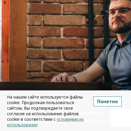
На нашем сайте используются файлы
Понятно
cookie. Продолжая пользоваться
сайтом, Вы подтверждаете свое
Михаил Швецов: Новосибирцы начали
согласие на использование файлов
cookie в соответствии с
условиями их
отменять отдых из-за квеста «найди бензин»
использования