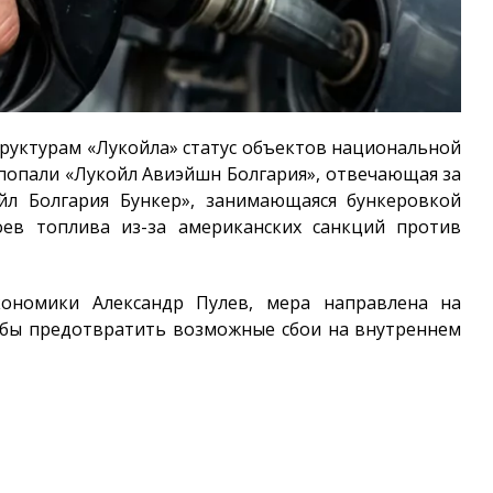
руктурам «Лукойла» статус объектов национальной
 попали «Лукойл Авиэйшн Болгария», отвечающая за
йл Болгария Бункер», занимающаяся бункеровкой
оев топлива из-за американских санкций против
кономики Александр Пулев, мера направлена на
тобы предотвратить возможные сбои на внутреннем