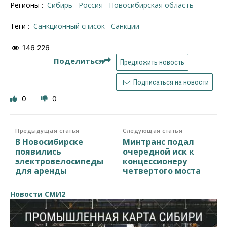
Регионы :
Сибирь
Россия
Новосибирская область
Теги :
Санкционный список
санкции
146 226
Поделиться
Предложить новость
Подписаться на новости
0
0
Предыдущая статья
Следующая статья
В Новосибирске
Минтранс подал
появились
очередной иск к
электровелосипеды
концессионеру
для аренды
четвертого моста
Новости СМИ2