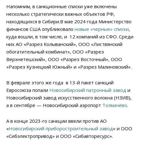
Напомним, в санкционные списки уже включены
несколько стратегически важных объектов РФ,
находящихся в Сибири.В мае 2024 года Министерство
финансов США опубликовало
новые «черные» списки
,
куда вошли, в том числе, и 12 компаний из СФО. Среди
них АО «Разрез Колыванский», ООО «Листвянский
обогатительный комбинат», ООО «Разрез
Верхнетешский», ООО «Разрез Восточный», ООО
«Разрез Кузнецкий Южный» и «Разрез Малиновский».
В феврале этого же года в 13-й пакет санкций
Евросоюза попали
Новосибирский патронный завод
и
Новосибирский завод искусственного волокна (НЗИВ),
а в сентябре — Новосибирский аэропорт
Толмачёво
.
А в конце 2023-го санкции ввели против АО
«
Новосибирский приборостроительный завод
» и ООО
«Сибэлектропривод» и ООО «Сибавторесурс».