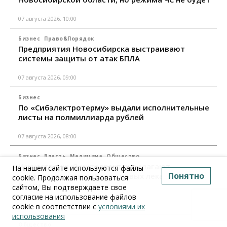
07 августа 2026, 10:00
Бизнес
Право&Порядок
Предприятия Новосибирска выстраивают
системы защиты от атак БПЛА
07 августа 2026, 09:00
Бизнес
По «Сибэлектротерму» выдали исполнительные
листы на полмиллиарда рублей
07 августа 2026, 08:00
Бизнес
Власть
Медицина
Общество
Искусственный интеллект предлагают
На нашем сайте используются файлы
Понятно
привлекать к разработке новых лекарств в
cookie. Продолжая пользоваться
России
сайтом, Вы подтверждаете свое
согласие на использование файлов
06 августа 2026, 19:00
cookie в соответствии с
условиями их
использования
Общество