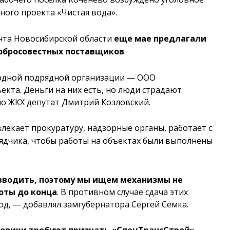
ного проекта «Чистая вода».
нта Новосибирской области
еще мае предлагали
обросовестных поставщиков
.
 одной подрядной организации — ООО
кта. Деньги на них есть, но люди страдают
по ЖКХ депутат Дмитрий Козловский.
лекает прокуратуру, надзорные органы, работает с
дчика, чтобы работы на объектах были выполнены
вводить, поэтому мы ищем механизмы не
боты до конца
. В противном случае сдача этих
од, — добавлял замгубернатора Сергей Семка.
оговики требуют признать «СпецТрансСтрой»