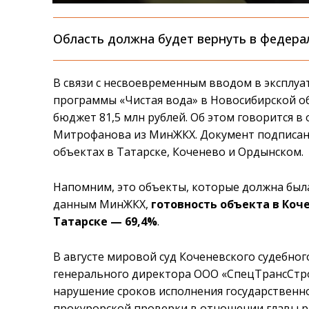
Область должна будет вернуть в федер
В связи с несвоевременным вводом в эксплуа
программы «Чистая вода» в Новосибирской о
бюджет 81,5 млн рублей. Об этом говорится в
Митрофанова из МинЖКХ. Документ подписан 
объектах в Татарске, Коченево и Ордынском.
Напомним, это объекты, которые должна был
данным МинЖКХ,
готовность объекта в Коч
Татарске — 69,4%
.
В августе мировой суд Коченевского судебно
генерального директора ООО «СпецТрансСтрой
нарушение сроков исполнения государственно
прокурорской проверки в отношении главы р