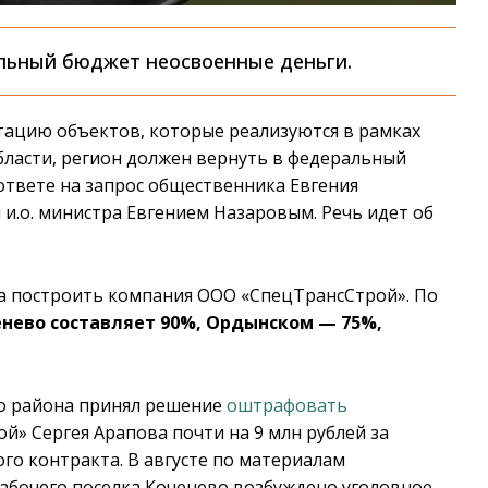
альный бюджет неосвоенные деньги.
тацию объектов, которые реализуются в рамках
бласти, регион должен вернуть в федеральный
 ответе на запрос общественника Евгения
и.о. министра Евгением Назаровым. Речь идет об
а построить компания ООО «СпецТрансСтрой». По
енево составляет 90%, Ордынском — 75%,
го района принял решение
оштрафовать
» Сергея Арапова почти на 9 млн рублей за
го контракта. В августе по материалам
абочего поселка Коченево возбуждено уголовное