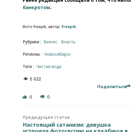
банкротом
.
Фото freepik, автор:
freepik
Рубрики :
Бизнес
Власть
Регионы :
Новосибирск
Теги :
чистая вода
5 022
Поделиться
0
0
Предыдущая статья
Настоящий сатанизм: девушка
устроила фотосессию на кладбище в