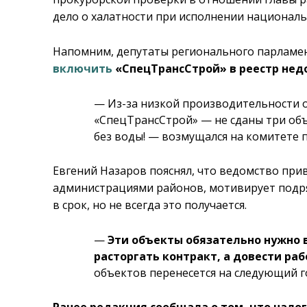
дело о халатности при исполнении националь
Напомним, депутаты регионального парламе
включить
«СпецТрансСтрой» в реестр нед
— Из-за низкой производительности
«СпецТрансСтрой» — не сданы три объе
без воды! — возмущался на комитете 
Евгений Назаров пояснял, что ведомство прив
администрациями районов, мотивирует подря
в срок, но не всегда это получается.
—
Эти объекты обязательно нужно 
расторгать контракт, а довести ра
объектов перенесется на следующий г
Ранее редакция сообщала о том, что нал