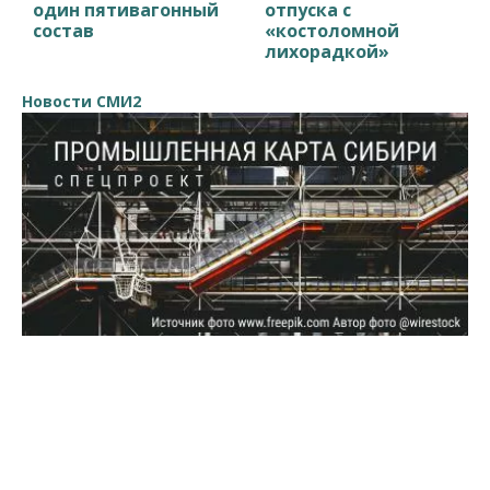
один пятивагонный
отпуска с
состав
«костоломной
лихорадкой»
Новости СМИ2