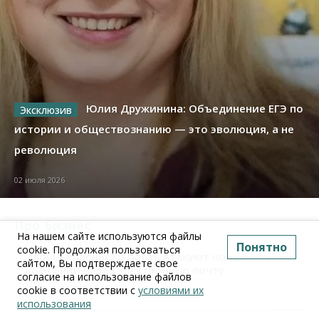
Юлия Дружинина: Объединение ЕГЭ по
истории и обществознанию — это эволюция, а не
революция
02 июля 2026
Про Бизнес
На нашем сайте используются файлы
Бизнес
Право&Порядок
ПроБизнес
Понятно
cookie. Продолжая пользоваться
Злоумышленники опять атакуют новосибирские
сайтом, Вы подтверждаете свое
компании через электронную почту
согласие на использование файлов
cookie в соответствии с
условиями их
06 августа 2026, 11:00
использования