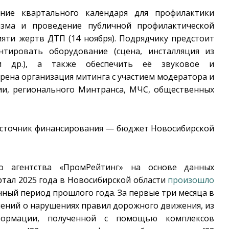
ение квартального календаря для профилактики
изма и проведение публичной профилактической
яти жертв ДТП (14 ноября). Подрядчику предстоит
нтировать оборудование (сцена, инсталляция из
и др.), а также обеспечить её звуковое и
ена организация митинга с участием модератора и
ии, регионального Минтранса, МЧС, общественных
 Источник финансирования — бюджет Новосибирской
о агентства «ПромРейтинг» на основе данных
ртал 2025 года в Новосибирской области
произошло
ичный период прошлого года. За первые три месяца в
лений о нарушениях правил дорожного движения, из
ормации, полученной с помощью комплексов