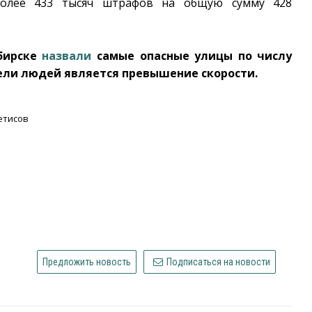
более 433 тысяч штрафов на общую сумму 428
ибирске
назвали
самые опасные улицы по числу
ели людей является превышение скорости.
етисов
Предложить новость
Подписаться на новости