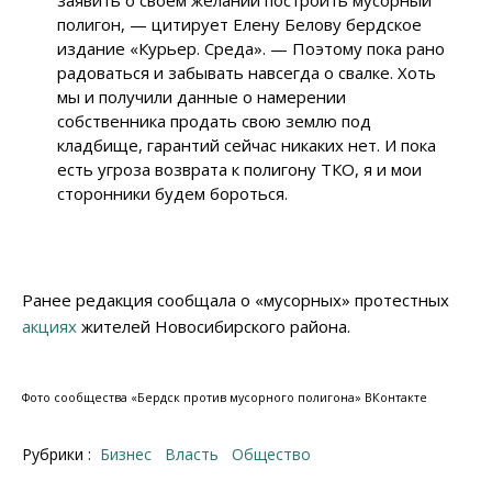
заявить о своем желании построить мусорный
полигон,
—
цитирует Елену Белову бердское
издание «Курьер. Среда».
—
Поэтому пока рано
радоваться и забывать навсегда о свалке. Хоть
мы и получили данные о намерении
собственника продать свою землю под
кладбище, гарантий сейчас никаких нет. И пока
есть угроза возврата к полигону ТКО, я и мои
сторонники будем бороться.
Ранее редакция сообщала о «мусорных» протестных
акциях
жителей Новосибирского района.
Фото сообщества «Бердск против мусорного полигона
»
ВКонтакте
Рубрики :
Бизнес
Власть
Общество