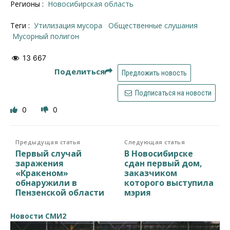
Регионы :
Новосибирская область
Теги :
утилизация мусора
общественные слушания
мусорный полигон
13 667
Поделиться
Предложить новость
Подписаться на новости
0
0
Предыдущая статья
Следующая статья
Первый случай
В Новосибирске
заражения
сдан первый дом,
«Кракеном»
заказчиком
обнаружили в
которого выступила
Пензенской области
мэрия
Новости СМИ2