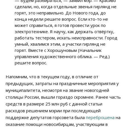
—
Будем разбираться,
—
заявил мэр.
—
Красиво
сделали, но, когда отдельные звенья гирлянд не
горят, это неправильно. До Нового года, до
конца недели решите вопрос. Если кто-то не
может справиться, я готов провести урок по
электротехнике. Я научу, как держать отвёртку,
работать тестером, искать неисправности. Город
умный, хвалимся этим, а участки гирлянд не
горят. Вместе с Хорошуновым (Начальник
управления художественного облика.
—
Ред.)
решите вопрос.
Напомним, что в текущем году, в отличие от
предыдущих, затраты на праздничные мероприятия у
муниципалитета, несмотря на звание новогодней
столицы России, вышли гораздо скромнее. Ранее часть
средств в размере 25 млн руб с данной статьи
расходов решением мэрии при последующей
поддержке депутатов горсовета была
переброшена
на
оказание помощи новосибирцам, участвующим в