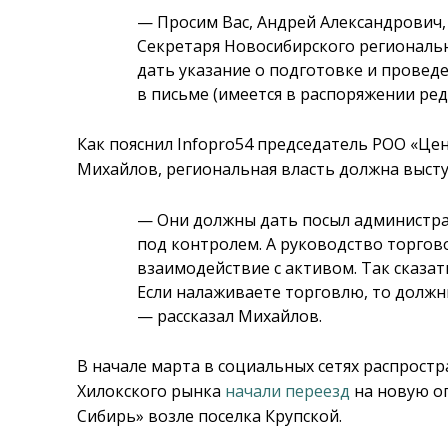
— Просим Вас, Андрей
Александрович
Секретаря Новосибирского региональ
дать указание о подготовке и провед
в письме (имеется в распоряжении ред
Как пояснил Infopro54 председатель РОО «Ц
Михайлов, региональная власть должна высту
— Они должны дать посыл администрац
под контролем. А руководство торго
взаимодействие с активом. Так сказать
Если налаживаете торговлю, то должн
— рассказал Михайлов.
В начале марта в социальных сетях распрост
Хилокского рынка
начали переезд
на новую о
Сибирь» возле поселка Крупской.