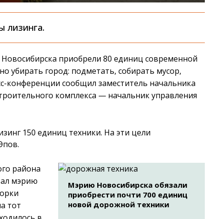
ы лизинга.
 Новосибирска приобрели 80 единиц современной
но убирать город: подметать, собирать мусор,
есс-конференции сообщил заместитель начальника
троительного комплекса — начальник управления
изинг 150 единиц техники. На эти цели
Эпов.
ого района
зал мэрию
Мэрию Новосибирска обязали
борки
приобрести почти 700 единиц
новой дорожной техники
на тот
ходилось в