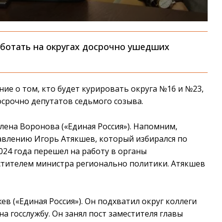
работать на округах досрочно ушедших
ие о том, кто будет курировать округа №16 и №23,
срочно депутатов седьмого созыва.
Елена Воронова («Единая Россия»). Напомним,
авлению Игорь Атякшев, который избирался по
2024 года перешел на работу в органы
стителем министра регионально политики. Атякшев
ев («Единая Россия»). Он подхватил округ коллеги
 госслужбу. Он занял пост заместителя главы