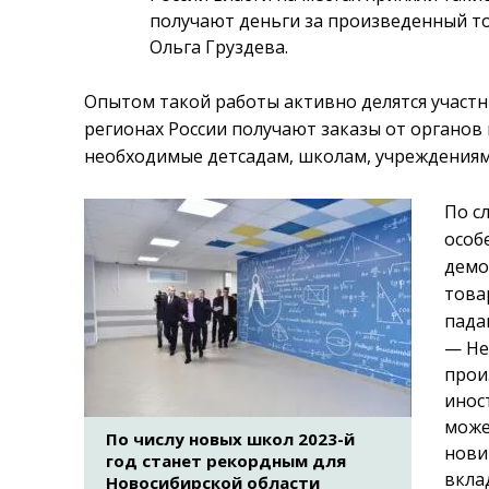
получают деньги за произведенный това
Ольга Груздева.
Опытом такой работы активно делятся участ
регионах России получают заказы от органов
необходимые детсадам, школам, учреждениям
По с
особ
демо
това
пада
— Не
прои
инос
може
По числу новых школ 2023-й
нови
год станет рекордным для
вкла
Новосибирской области