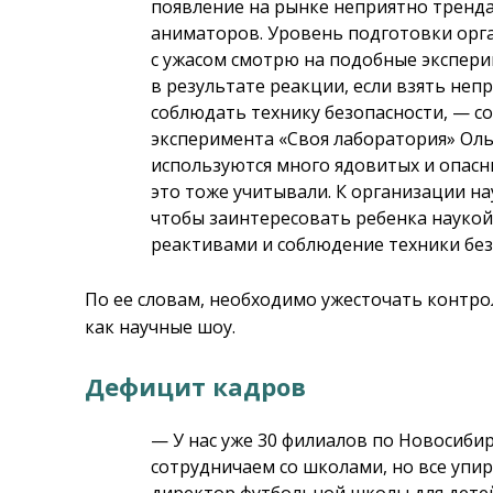
появление на рынке неприятно тренда
аниматоров. Уровень подготовки орга
с ужасом смотрю на подобные экспери
в результате реакции, если взять не
соблюдать технику безопасности, — с
эксперимента «Своя лаборатория» Оль
используются много ядовитых и опасн
это тоже учитывали. К организации н
чтобы заинтересовать ребенка наукой
реактивами и соблюдение техники без
По ее словам, необходимо ужесточать контр
как научные шоу.
Дефицит кадров
— У нас уже 30 филиалов по Новосиби
сотрудничаем со школами, но все упир
директор футбольной школы для дете