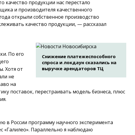
что качество продукции нас перестало
вщика и производителя качественного
 года открыли собственное производство
слеживать качество продукции, — рассказал
и. По его
Снижение платежеспособного
щего
спроса и локдаун сказались на
выручке арендаторов ТЦ
. Хотя от
али не
раво на
ику поставок, перестраивать модель бизнеса, плюс
ия.
вую в России программу научного эксперимента
ес «Галилео». Параллельно я наблюдаю