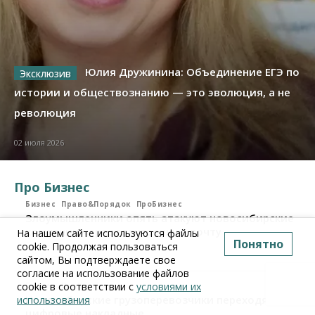
Юлия Дружинина: Объединение ЕГЭ по
истории и обществознанию — это эволюция, а не
революция
02 июля 2026
Про Бизнес
Бизнес
Право&Порядок
ПроБизнес
Злоумышленники опять атакуют новосибирские
компании через электронную почту
На нашем сайте используются файлы
Понятно
cookie. Продолжая пользоваться
06 августа 2026, 11:00
сайтом, Вы подтверждаете свое
согласие на использование файлов
cookie в соответствии с
условиями их
Бизнес
ПроБизнес
Новосибирские грузоперевозчики переходят на
использования
цифровые накладные