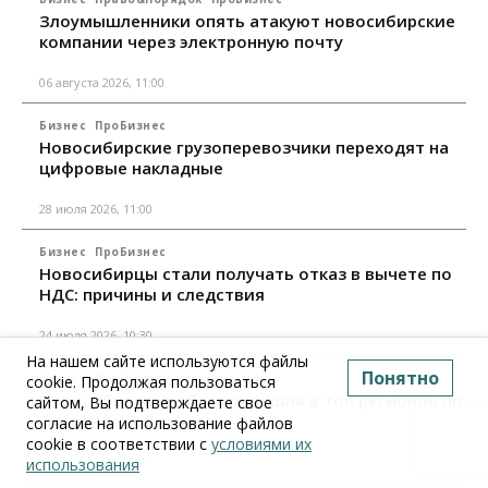
Злоумышленники опять атакуют новосибирские
компании через электронную почту
06 августа 2026, 11:00
Бизнес
ПроБизнес
Новосибирские грузоперевозчики переходят на
цифровые накладные
28 июля 2026, 11:00
Бизнес
ПроБизнес
Новосибирцы стали получать отказ в вычете по
НДС: причины и следствия
24 июля 2026, 10:30
На нашем сайте используются файлы
Понятно
Бизнес
ПроБизнес
cookie. Продолжая пользоваться
Новосибирская область вошла в топ регионов по
сайтом, Вы подтверждаете свое
смертности бизнеса
согласие на использование файлов
cookie в соответствии с
условиями их
17 июля 2026, 12:00
использования