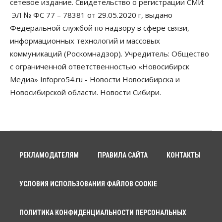
сетевое издание. Свидетельство о регистрации СМИ:
06 Августа 2026, 11:35
ЭЛ № ФС 77 – 78381 от 29.05.2020 г, выдано
Бизнес
Право&Порядок
ПроБизнес
Федеральной службой по надзору в сфере связи,
Злоумышленники опять атакуют
информационных технологий и массовых
новосибирские компании через электронную
почту
коммуникаций (Роскомнадзор). Учредитель: Общество
06 Августа 2026, 11:00
с ограниченной ответственностью «Новосибирск
Медиа» Infopro54.ru - Новости Новосибирска и
Общество
Новосибирской области. Новости Сибири.
Медики готовятся к второму пику активности
клещей в Новосибирской области
06 Августа 2026, 10:00
Общество
Из-за жары в Европе оливковое масло
в Новосибирске может снова подорожать
РЕКЛАМОДАТЕЛЯМ
ПРАВИЛА САЙТА
КОНТАКТЫ
06 Августа 2026, 09:00
Бизнес
Недвижимость
УСЛОВИЯ ИСПОЛЬЗОВАНИЯ ФАЙЛОВ COOKIE
Застройщики Новосибирска
доплатили налоги на сумму почти 700 млн рублей
06 Августа 2026, 08:00
ПОЛИТИКА КОНФИДЕНЦИАЛЬНОСТИ ПЕРСОНАЛЬНЫХ