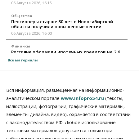
06 Августа 2026, 16:15
Общество
Пенсионеры старше 80 лет в Новосибирской
области получили повышенные пенсии
06 Августа 2026, 16:00
Финансы
Россияне оформили ипотечных кредитов на 2,6
трлн рублей
Все материалы
06 Августа 2026, 15:53
Власть
Думская гонка в Новосибирской области
обойдется без самовыдвиженцев
Вся информация, размещенная на информационно-
06 Августа 2026, 15:00
аналитическом портале
www.Infopro54.ru
(тексты,
иллюстрации, фотографии, графические материалы,
Бизнес
Власть
Общество
Правительство России продлило разрешение на
элементы дизайна, видео), охраняется в соответствии
выпуск бензина «Евро-3»
с законодательством РФ. Любое использование
06 Августа 2026, 14:00
текстовых материалов допускается только при
Общество
соблюдении правил перепечатки и при упоминании