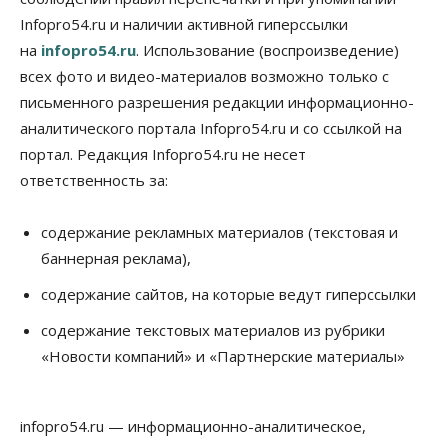
«За тех, у кого от 270 баллов,
Infopro54.ru и наличии активной гиперссылки
настоящая борьба»: вузы настойчиво
обзванивают новосибирских высокобалльников
на
infopro54.ru
. Использование (воспроизведение)
перед зачислением
всех фото и видео-материалов возможно только с
06 Августа 2026, 13:00
письменного разрешения редакции информационно-
Власть
аналитического портала Infopro54.ru и со ссылкой на
Режим ЧС ввели в Омской области из-за засухи
портал. Редакция Infopro54.ru не несет
06 Августа 2026, 12:15
ответственность за:
Власть
Общество
Новосибирск готовится к визиту Владимира
содержание рекламных материалов (текстовая и
Путина
баннерная реклама),
06 Августа 2026, 12:05
содержание сайтов, на которые ведут гиперссылки
Бизнес
Недвижимость
Общество
Росреестр назвал главные причины
содержание текстовых материалов из рубрики
отказов в регистрации недвижимости в НСО
«Новости компаний» и «Партнерские материалы»
06 Августа 2026, 12:00
Телекоммуникации
В 16 населённых пунктах Мошковского района
infopro54.ru — информационно-аналитическое,
модернизировали мобильную связь