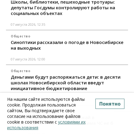
Школы, библиотеки, пешеходные тротуары:
депутаты Госдумы контролируют работы на
социальных объектах
07 августа 2026, 12:35
Общество
Синоптики рассказали о погоде в Новосибирске
на выходных
07 августа 2026, 12:00
Общество
Деньгами будут распоряжаться дети: в десяти
школах Новосибирской области введут
инициативное бюджетирование
На нашем сайте используются файлы
07 августа 2026, 11:00
Понятно
cookie. Продолжая пользоваться
сайтом, Вы подтверждаете свое
Общество
согласие на использование файлов
Недели жары повлияли на урожай в
cookie в соответствии с
условиями их
Новосибирской области, но режима ЧС не будет
использования