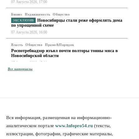
07 Августа 2026, 17:00
Бизнес
Недвижимость
Общество
Новосибирцы стали реже оформлять дома
по упрощенной схеме
07 Августа 2026, 16:00
Власть
Общество
Право&Порядок
Роспотребнадзор изъял почти полторы тонны мяса в
Новосибирской области
07 Августа 2026, 15:00
Все материалы
Финансы
Расходы новосибирцев на спорт выросли на 40% за
полгода
07 Августа 2026, 14:35
Сибирские аграрии увеличивают посевы горчицы
07 Августа 2026, 14:00
Вся информация, размещенная на информационно-
аналитическом портале
www.Infopro54.ru
(тексты,
Власть
иллюстрации, фотографии, графические материалы,
В Новосибирске многодетным семьям вручили
сертификаты на покупку автомобилей