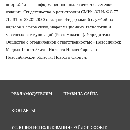
Общество
infopro54.ru — информационно-аналитическое, сетевое
Деньгами будут распоряжаться дети: в десяти школах
издание. Свидетельство о регистрации СМИ: ЭЛ № ФС 77 –
Новосибирской области введут инициативное
бюджетирование
78381 от 29.05.2020 г, выдано Федеральной службой по
07 Августа 2026, 11:00
надзору в сфере связи, информационных технологий и
массовых коммуникаций (Роскомнадзор). Учредитель:
Общество
Право&Порядок
В Новосибирске руководителя отдела полиции
Общество с ограниченной ответственностью «Новосибирск
заключили под стражу
Медиа» Infopro54.ru - Новости Новосибирска и
07 Августа 2026, 10:15
Новосибирской области. Новости Сибири.
Общество
Недели жары повлияли на урожай в
Новосибирской области, но режима ЧС не будет
07 Августа 2026, 10:00
Бизнес
Право&Порядок
РЕКЛАМОДАТЕЛЯМ
ПРАВИЛА САЙТА
Предприятия Новосибирска выстраивают
системы защиты от атак БПЛА
07 Августа 2026, 09:00
КОНТАКТЫ
Бизнес
По «Сибэлектротерму» выдали исполнительные листы
УСЛОВИЯ ИСПОЛЬЗОВАНИЯ ФАЙЛОВ COOKIE