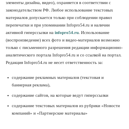
элементы дизайна, видео), охраняется в соответствии с
07 Августа 2026, 13:55
законодательством РФ. Любое использование текстовых
материалов допускается только при соблюдении правил
Авто
Общество
Треть автовладельцев в Новосибирской области
перепечатки и при упоминании Infopro54.ru и наличии
«поставили машины на прикол»
активной гиперссылки на
infopro54.ru
. Использование
07 Августа 2026, 13:00
(воспроизведение) всех фото и видео-материалов возможно
Власть
только с письменного разрешения редакции информационно-
Школы, библиотеки, пешеходные тротуары: депутаты
аналитического портала Infopro54.ru и со ссылкой на портал.
Госдумы контролируют работы на социальных объектах
Редакция Infopro54.ru не несет ответственность за:
07 Августа 2026, 12:35
Общество
содержание рекламных материалов (текстовая и
Синоптики рассказали о погоде в Новосибирске на
выходных
баннерная реклама),
07 Августа 2026, 12:00
содержание сайтов, на которые ведут гиперссылки
Общество
содержание текстовых материалов из рубрики «Новости
Жители Новосибирска смогут добровольно повысить
свою пенсию
компаний» и «Партнерские материалы»
07 Августа 2026, 11:30