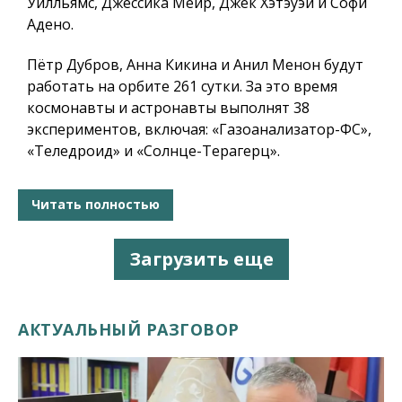
Уилльямс, Джессика Меир​, Джек Хэтэуэй и Софи
Адено.
Пётр Дубров, Анна Кикина и Анил Менон будут
работать на орбите 261 сутки. За это время
космонавты и астронавты выполнят 38
экспериментов, включая: «Газоанализатор-ФС»,
«Теледроид» и «Солнце-Терагерц».
Читать полностью
Загрузить еще
АКТУАЛЬНЫЙ РАЗГОВОР