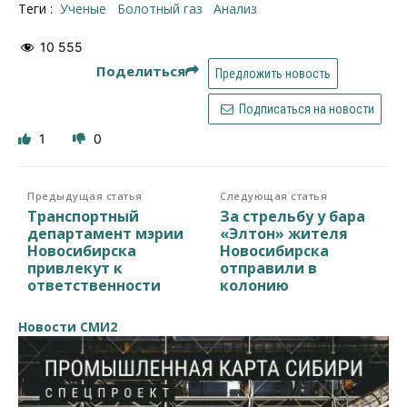
Теги :
ученые
болотный газ
анализ
10 555
Поделиться
Предложить новость
Подписаться на новости
1
0
Предыдущая статья
Следующая статья
Транспортный
За стрельбу у бара
департамент мэрии
«Элтон» жителя
Новосибирска
Новосибирска
привлекут к
отправили в
ответственности
колонию
Новости СМИ2