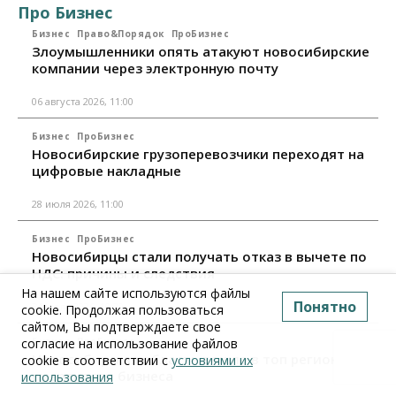
Про Бизнес
Бизнес
Право&Порядок
ПроБизнес
Злоумышленники опять атакуют новосибирские
компании через электронную почту
06 августа 2026, 11:00
Бизнес
ПроБизнес
Новосибирские грузоперевозчики переходят на
цифровые накладные
28 июля 2026, 11:00
Бизнес
ПроБизнес
Новосибирцы стали получать отказ в вычете по
НДС: причины и следствия
На нашем сайте используются файлы
Понятно
24 июля 2026, 10:30
cookie. Продолжая пользоваться
сайтом, Вы подтверждаете свое
согласие на использование файлов
Бизнес
ПроБизнес
Новосибирская область вошла в топ регионов по
cookie в соответствии с
условиями их
смертности бизнеса
использования