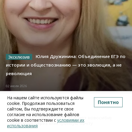
Юлия Дружинина: Объединение ЕГЭ по
истории и обществознанию — это эволюция, а не
революция
02 июля 2026
На нашем сайте используются файлы
Понятно
cookie. Продолжая пользоваться
Про Бизнес
сайтом, Вы подтверждаете свое
Бизнес
Право&Порядок
ПроБизнес
согласие на использование файлов
Злоумышленники опять атакуют новосибирские
cookie в соответствии с
условиями их
компании через электронную почту
использования