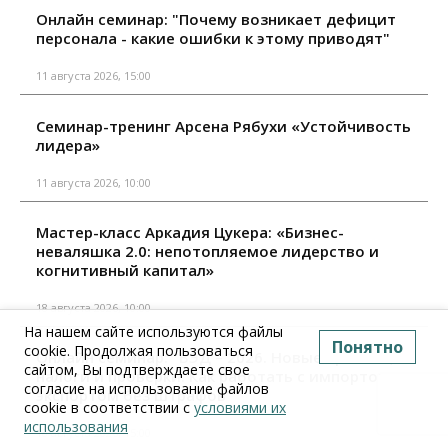
Онлайн семинар: "Почему возникает дефицит
персонала - какие ошибки к этому приводят"
11 августа 2026, 15:00
Семинар-тренинг Арсена Рябухи «Устойчивость
лидера»
11 августа 2026, 10:00
Мастер-класс Аркадия Цукера: «Бизнес-
неваляшка 2.0: непотопляемое лидерство и
когнитивный капитал»
18 августа 2026, 10:00
На нашем сайте используются файлы
Понятно
cookie. Продолжая пользоваться
Онлайн семинар: "ВЭД – 2026. Новые правила,
сайтом, Вы подтверждаете свое
налоги и проверки. Как работать с импортом и
согласие на использование файлов
экспортом без штрафов"
cookie в соответствии с
условиями их
использования
18 августа 2026, 15:00