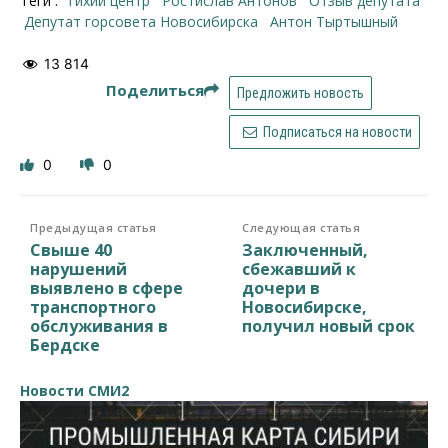
Теги :
Тихий центр
Ростислав Антонов
отзыв депутата
депутат горсовета Новосибирска
Антон Тыртышный
13 814
Поделиться
Предложить новость
Подписаться на новости
0
0
Предыдущая статья
Следующая статья
Свыше 40
Заключенный,
нарушений
сбежавший к
выявлено в сфере
дочери в
транспортного
Новосибирске,
обслуживания в
получил новый срок
Бердске
Новости СМИ2