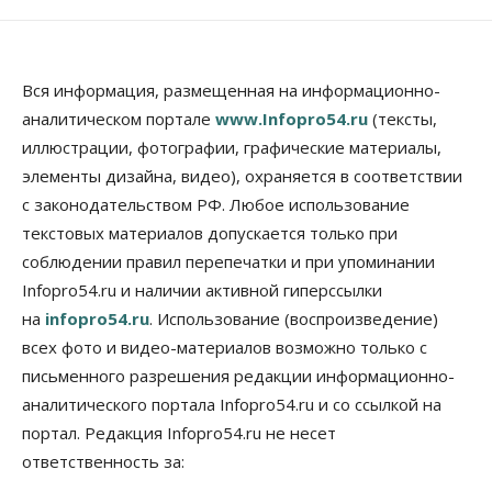
листы на полмиллиарда рублей
07 Августа 2026, 08:00
Бизнес
Власть
Медицина
Общество
Вся информация, размещенная на информационно-
Искусственный интеллект предлагают
аналитическом портале
www.Infopro54.ru
(тексты,
привлекать к разработке новых лекарств в
России
иллюстрации, фотографии, графические материалы,
06 Августа 2026, 19:00
элементы дизайна, видео), охраняется в соответствии
с законодательством РФ. Любое использование
Мировые И Федеральные Новости
Россия построит в Киргизии новый кампус КРСУ:
текстовых материалов допускается только при
30 гектаров, 15 тысяч студентов и 30 миллиардов
соблюдении правил перепечатки и при упоминании
рублей
Infopro54.ru и наличии активной гиперссылки
06 Августа 2026, 18:40
на
infopro54.ru
. Использование (воспроизведение)
Общество
всех фото и видео-материалов возможно только с
Новосибирским студентам помогают
адаптироваться к учебе через культуру
письменного разрешения редакции информационно-
06 Августа 2026, 18:00
аналитического портала Infopro54.ru и со ссылкой на
портал. Редакция Infopro54.ru не несет
Бизнес
Власть
Недвижимость
ответственность за:
Застройщики продавливают компромиссы по
площади участков для КРТ в Новосибирске