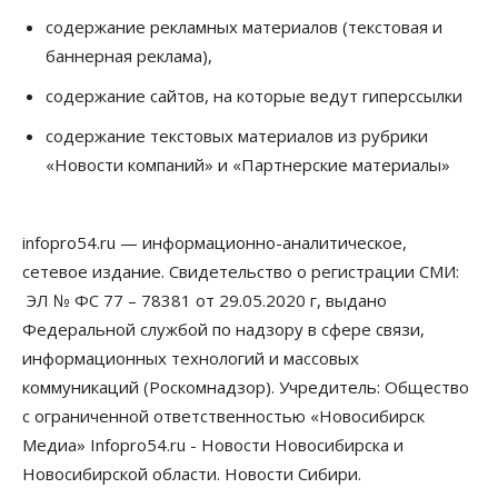
06 Августа 2026, 17:30
содержание рекламных материалов (текстовая и
баннерная реклама),
Бизнес
Недвижимость
Общество
Около Заельцовского бора Новосибирска
содержание сайтов, на которые ведут гиперссылки
началось строительство термального комплекса
06 Августа 2026, 17:00
содержание текстовых материалов из рубрики
«Новости компаний» и «Партнерские материалы»
Общество
Право&Порядок
Подозреваемых в похищении человека
задержали в Новосибирске
06 Августа 2026, 16:15
infopro54.ru — информационно-аналитическое,
сетевое издание. Свидетельство о регистрации СМИ:
Общество
Пенсионеры старше 80 лет в Новосибирской
ЭЛ № ФС 77 – 78381 от 29.05.2020 г, выдано
области получили повышенные пенсии
Федеральной службой по надзору в сфере связи,
06 Августа 2026, 16:00
информационных технологий и массовых
коммуникаций (Роскомнадзор). Учредитель: Общество
Финансы
Россияне оформили ипотечных кредитов на 2,6
с ограниченной ответственностью «Новосибирск
трлн рублей
Медиа» Infopro54.ru - Новости Новосибирска и
06 Августа 2026, 15:53
Новосибирской области. Новости Сибири.
Власть