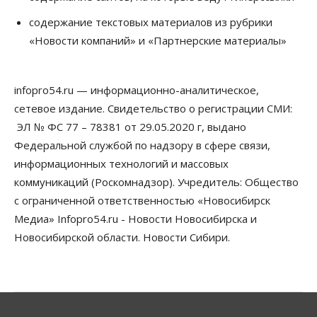
Бизнес
Недвижимость
содержание текстовых материалов из рубрики
Застройщики Новосибирска
«Новости компаний» и «Партнерские материалы»
доплатили налоги на сумму почти 700 млн рублей
06 Августа 2026, 08:00
infopro54.ru — информационно-аналитическое,
Бизнес
Власть
От регоператора Новосибирска потребовали
сетевое издание. Свидетельство о регистрации СМИ:
погасить долги на два миллиарда
ЭЛ № ФС 77 – 78381 от 29.05.2020 г, выдано
05 Августа 2026, 19:00
Федеральной службой по надзору в сфере связи,
Власть
Отставки И Назначения
информационных технологий и массовых
Министра транспорта Новосибирской области
коммуникаций (Роскомнадзор). Учредитель: Общество
будут согласовывать в Москве
05 Августа 2026, 18:30
с ограниченной ответственностью «Новосибирск
Медиа» Infopro54.ru - Новости Новосибирска и
Власть
Город
Общество
Новосибирской области. Новости Сибири.
В мэрии Новосибирска объяснили ситуацию с
пешеходной зоной на улице Ленина
05 Августа 2026, 18:00
Бизнес
Власть
Независимые АЗС Новосибирска