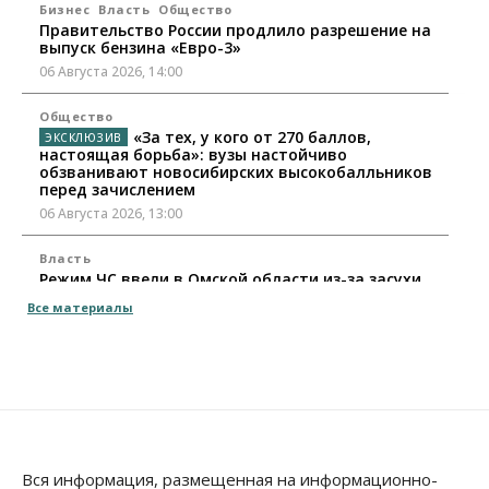
Бизнес
Власть
Общество
Правительство России продлило разрешение на
выпуск бензина «Евро-3»
06 Августа 2026, 14:00
Общество
«За тех, у кого от 270 баллов,
настоящая борьба»: вузы настойчиво
обзванивают новосибирских высокобалльников
перед зачислением
06 Августа 2026, 13:00
Власть
Режим ЧС ввели в Омской области из-за засухи
06 Августа 2026, 12:15
Все материалы
Власть
Общество
Новосибирск готовится к визиту Владимира
Путина
06 Августа 2026, 12:05
Бизнес
Недвижимость
Общество
Росреестр назвал главные причины
Вся информация, размещенная на информационно-