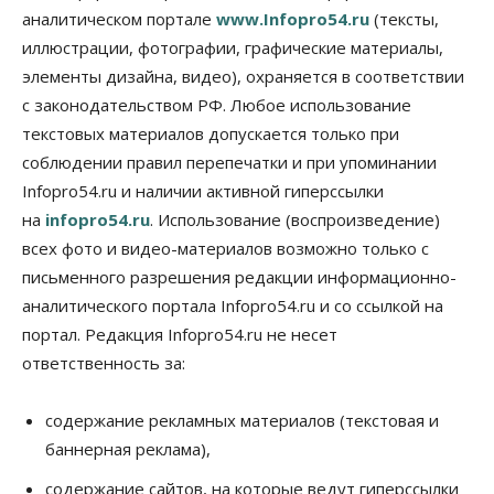
отказов в регистрации недвижимости в НСО
аналитическом портале
www.Infopro54.ru
(тексты,
06 Августа 2026, 12:00
иллюстрации, фотографии, графические материалы,
элементы дизайна, видео), охраняется в соответствии
Телекоммуникации
В 16 населённых пунктах Мошковского района
с законодательством РФ. Любое использование
модернизировали мобильную связь
текстовых материалов допускается только при
06 Августа 2026, 11:35
соблюдении правил перепечатки и при упоминании
Бизнес
Право&Порядок
ПроБизнес
Infopro54.ru и наличии активной гиперссылки
Злоумышленники опять атакуют
на
infopro54.ru
. Использование (воспроизведение)
новосибирские компании через электронную
почту
всех фото и видео-материалов возможно только с
06 Августа 2026, 11:00
письменного разрешения редакции информационно-
аналитического портала Infopro54.ru и со ссылкой на
Общество
Медики готовятся к второму пику активности
портал. Редакция Infopro54.ru не несет
клещей в Новосибирской области
ответственность за:
06 Августа 2026, 10:00
Общество
содержание рекламных материалов (текстовая и
Из-за жары в Европе оливковое масло
баннерная реклама),
в Новосибирске может снова подорожать
06 Августа 2026, 09:00
содержание сайтов, на которые ведут гиперссылки