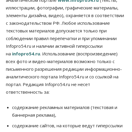
аналитическом портале
www.Infopro54.ru
(тексты,
07 Августа 2026, 18:00
иллюстрации, фотографии, графические материалы,
элементы дизайна, видео), охраняется в соответствии
Бизнес
В аэропорту Толмачёво завершены работы по
с законодательством РФ. Любое использование
бетонированию рулежных дорожек
текстовых материалов допускается только при
07 Августа 2026, 17:00
соблюдении правил перепечатки и при упоминании
Бизнес
Недвижимость
Общество
Infopro54.ru и наличии активной гиперссылки
Новосибирцы стали реже оформлять
на
infopro54.ru
. Использование (воспроизведение)
дома по упрощенной схеме
07 Августа 2026, 16:00
всех фото и видео-материалов возможно только с
письменного разрешения редакции информационно-
Власть
Общество
Право&Порядок
аналитического портала Infopro54.ru и со ссылкой на
Роспотребнадзор изъял почти полторы тонны
мяса в Новосибирской области
портал. Редакция Infopro54.ru не несет
07 Августа 2026, 15:00
ответственность за:
Финансы
Расходы новосибирцев на спорт выросли на 40%
содержание рекламных материалов (текстовая и
за полгода
баннерная реклама),
07 Августа 2026, 14:35
содержание сайтов, на которые ведут гиперссылки