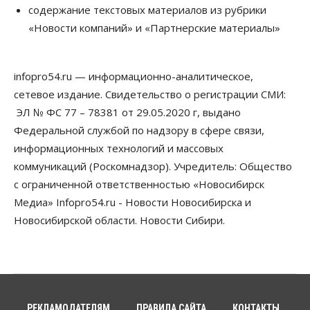
Сибирские аграрии увеличивают посевы горчицы
содержание текстовых материалов из рубрики
07 Августа 2026, 14:00
«Новости компаний» и «Партнерские материалы»
Власть
В Новосибирске многодетным семьям вручили
сертификаты на покупку автомобилей
infopro54.ru — информационно-аналитическое,
07 Августа 2026, 13:55
сетевое издание. Свидетельство о регистрации СМИ:
ЭЛ № ФС 77 – 78381 от 29.05.2020 г, выдано
Авто
Общество
Треть автовладельцев в Новосибирской области
Федеральной службой по надзору в сфере связи,
«поставили машины на прикол»
информационных технологий и массовых
07 Августа 2026, 13:00
коммуникаций (Роскомнадзор). Учредитель: Общество
Власть
с ограниченной ответственностью «Новосибирск
Школы, библиотеки, пешеходные тротуары:
Медиа» Infopro54.ru - Новости Новосибирска и
депутаты Госдумы контролируют работы на
социальных объектах
Новосибирской области. Новости Сибири.
07 Августа 2026, 12:35
Общество
Синоптики рассказали о погоде в Новосибирске
на выходных
07 Августа 2026, 12:00
РЕКЛАМОДАТЕЛЯМ
ПРАВИЛА САЙТА
КОНТАКТЫ