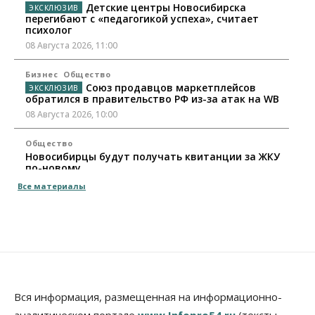
Детские центры Новосибирска
перегибают с «педагогикой успеха», считает
психолог
08 Августа 2026, 11:00
Бизнес
Общество
Союз продавцов маркетплейсов
обратился в правительство РФ из-за атак на WB
08 Августа 2026, 10:00
Общество
Новосибирцы будут получать квитанции за ЖКУ
по-новому
08 Августа 2026, 09:00
Все материалы
Бизнес
В Новосибирской области резко
сократился грузооборот в автоперевозках
07 Августа 2026, 19:00
Общество
В Новосибирске прошёл митинг
Вся информация, размещенная на информационно-
против нового закона о памятниках