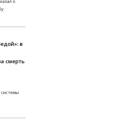
казал о
Думская гонка в Новосибирской
области обойдется без
у.
самовыдвиженцев
06 Августа 2026, 15:00
Бизнес
Власть
Общество
Правительство России продлило
разрешение на выпуск бензина
едой»: в
«Евро-3»
06 Августа 2026, 14:00
за смерть
Общество
«За тех, у кого от 270
баллов, настоящая борьба»: вузы
настойчиво обзванивают
новосибирских
высокобалльников перед
зачислением
з системы
06 Августа 2026, 13:00
Власть
Режим ЧС ввели в Омской
области из-за засухи
06 Августа 2026, 12:15