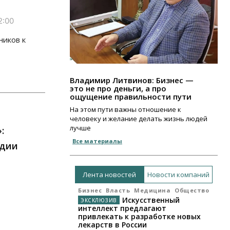
2:00
ников к
Владимир Литвинов: Бизнес —
это не про деньги, а про
ощущение правильности пути
На этом пути важны отношение к
человеку и желание делать жизнь людей
лучше
:
Все материалы
рдии
Лента новостей
Новости компаний
Бизнес
Власть
Медицина
Общество
Искусственный
интеллект предлагают
привлекать к разработке новых
лекарств в России