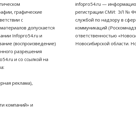
тическом
infopro54.ru — информацио
рафии, графические
регистрации СМИ: ЭЛ № ФС
ветствии с
службой по надзору в сфе
 материалов допускается
коммуникаций (Роскомнадз
нии Infopro54.ru и
ответственностью «Новосиб
ование (воспроизведение)
Новосибирской области. Н
енного разрешения
54.ru и со ссылкой на
а:
рная реклама),
ти компаний» и