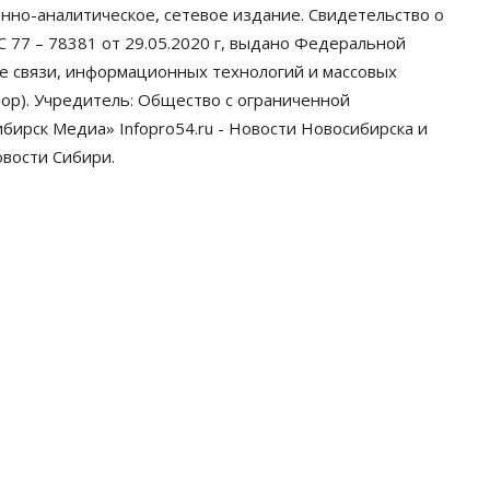
почту
нно-аналитическое, сетевое издание. Свидетельство о
06 Августа 2026, 11:00
 77 – 78381 от 29.05.2020 г, выдано Федеральной
ре связи, информационных технологий и массовых
Общество
Медики готовятся к второму пику
ор). Учредитель: Общество с ограниченной
активности клещей в
ирск Медиа» Infopro54.ru - Новости Новосибирска и
Новосибирской области
06 Августа 2026, 10:00
овости Сибири.
Общество
Из-за жары в Европе
оливковое масло в Новосибирске
может снова подорожать
06 Августа 2026, 09:00
Бизнес
Недвижимость
Застройщики
Новосибирска доплатили налоги
на сумму почти 700 млн рублей
06 Августа 2026, 08:00
Бизнес
Власть
От регоператора Новосибирска
потребовали погасить долги на