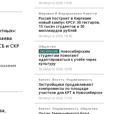
06 Августа 2026, 19:00
Мировые И Федеральные Новости
Россия построит в Киргизии
новый кампус КРСУ: 30 гектаров,
15 тысяч студентов и 30
отных»:
миллиардов рублей
06 Августа 2026, 18:40
лаева
СБ и СКР
Общество
Новосибирским
студентам помогают
адаптироваться к учебе через
культуру
оказания
06 Августа 2026, 18:00
Бизнес
Власть
Недвижимость
Застройщики продавливают
компромиссы по площади
участков для КРТ в Новосибирске
06 Августа 2026, 17:30
Бизнес
Недвижимость
Общество
ва,
Около Заельцовского бора