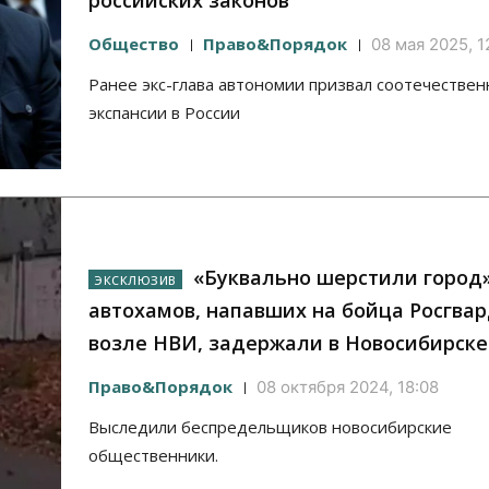
российских законов
Общество
Право&Порядок
08 мая 2025, 1
Ранее экс-глава автономии призвал соотечествен
экспансии в России
«Буквально шерстили город»
автохамов, напавших на бойца Росгва
возле НВИ, задержали в Новосибирске
Право&Порядок
08 октября 2024, 18:08
Выследили беспредельщиков новосибирские
общественники.