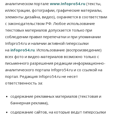
Новосибирску нужны яркие объекты и
аналитическом портале
www.Infopro54.ru
(тексты,
градообразующие общественные здания
иллюстрации, фотографии, графические материалы,
10 Августа 2026, 14:30
элементы дизайна, видео), охраняется в соответствии
Общество
с законодательством РФ. Любое использование
Предложения по строительству частных
бомбоубежищ появились на российском рынке
текстовых материалов допускается только при
10 Августа 2026, 14:00
соблюдении правил перепечатки и при упоминании
Infopro54.ru и наличии активной гиперссылки
Бизнес
Общество
на
infopro54.ru
. Использование (воспроизведение)
В Новосибирске сформировалось
профессиональное сообщество стендап-комиков
всех фото и видео-материалов возможно только с
10 Августа 2026, 13:30
письменного разрешения редакции информационно-
аналитического портала Infopro54.ru и со ссылкой на
Недвижимость
Антон Рехтин: Вместе строим будущее
портал. Редакция Infopro54.ru не несет
10 Августа 2026, 13:15
ответственность за:
Бизнес
Общество
Цены в ресторанах Новосибирска выросли на 8%
содержание рекламных материалов (текстовая и
10 Августа 2026, 13:00
баннерная реклама),
содержание сайтов, на которые ведут гиперссылки
Власть