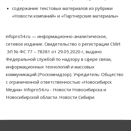
Духовная и медицинская помощь: корабль-
церковь посетит 50 поселений Новосибирской
содержание текстовых материалов из рубрики
области
«Новости компаний» и «Партнерские материалы»
10 Августа 2026, 12:15
Общество
infopro54.ru — информационно-аналитическое,
В Новосибирской области число дел о
банкротстве с начала года выросло на 7,2 %
сетевое издание. Свидетельство о регистрации СМИ:
10 Августа 2026, 12:00
ЭЛ № ФС 77 – 78381 от 29.05.2020 г, выдано
Федеральной службой по надзору в сфере связи,
Общество
НГУ обновил рекорд по числу абитуриентов
информационных технологий и массовых
10 Августа 2026, 11:30
коммуникаций (Роскомнадзор). Учредитель: Общество
с ограниченной ответственностью «Новосибирск
Общество
Полмиллиарда направят на доплаты
Медиа» Infopro54.ru - Новости Новосибирска и
начальникам полиции Новосибирской области
Новосибирской области. Новости Сибири.
10 Августа 2026, 11:15
Финансы
ПСБ нарастил объемы факторинга МСБ в
Новосибирской области
10 Августа 2026, 11:10