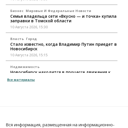
Бизнес
Мировые И Федеральные Новости
Семья владельца сети «Вкусно — и точка» купила
заправки в Томской области
10 Августа 2026, 15:30
Власть
Город
Стало известно, когда Владимир Путин приедет в
Новосибирск
10 Августа 2026, 15:15
Недвижимость
Новосибирск находится в процессе движения к
«человечному» городу
Все материалы
10 Августа 2026, 15:00
Бизнес
Общество
Право&Порядок
Кафе японской кухни в Новосибирске закрыли на
45 дней
10 Августа 2026, 14:45
Недвижимость
Вся информация, размещенная на информационно-