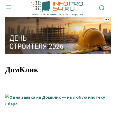
ДомКлик