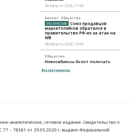
08 Августа 2026, 11:00
Бизнес
Общество
Союз продавцов
маркетплейсов обратился в
правительство РФ из-за атак на
WB
08 Августа 2026, 10:00
Общество
Новосибирцы будут получать
квитанции за ЖКУ по-новому
Все материалы
08 Августа 2026, 09:00
Бизнес
В Новосибирской
области резко сократился
грузооборот в автоперевозках
07 Августа 2026, 19:00
Общество
нно-аналитическое, сетевое издание. Свидетельство о
В Новосибирске
прошёл митинг против нового
 77 – 78381 от 29.05.2020 г, выдано Федеральной