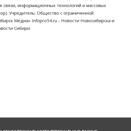
закона о памятниках
ре связи, информационных технологий и массовых
07 Августа 2026, 18:00
ор). Учредитель: Общество с ограниченной
ирск Медиа» Infopro54.ru - Новости Новосибирска и
Бизнес
В аэропорту Толмачёво
овости Сибири.
завершены работы по
бетонированию рулежных
дорожек
07 Августа 2026, 17:00
Бизнес
Недвижимость
Общество
Новосибирцы стали
реже оформлять дома по
упрощенной схеме
07 Августа 2026, 16:00
Власть
Общество
Право&Порядок
Роспотребнадзор изъял почти
полторы тонны мяса в
Новосибирской области
07 Августа 2026, 15:00
Финансы
Расходы новосибирцев на спорт