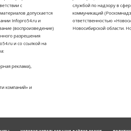
ветствии с
службой по надзору в сфе
 материалов допускается
коммуникаций (Роскомнадз
нии Infopro54.ru и
ответственностью «Новосиб
ование (воспроизведение)
Новосибирской области. Н
енного разрешения
54.ru и со ссылкой на
а:
рная реклама),
ти компаний» и