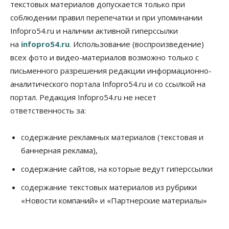
текстовых материалов допускается только при
Общество
соблюдении правил перепечатки и при упоминании
Жители Новосибирска смогут добровольно
Infopro54.ru и наличии активной гиперссылки
повысить свою пенсию
07 Августа 2026, 11:30
на
infopro54.ru
. Использование (воспроизведение)
всех фото и видео-материалов возможно только с
Общество
письменного разрешения редакции информационно-
Деньгами будут распоряжаться дети: в десяти
школах Новосибирской области введут
аналитического портала Infopro54.ru и со ссылкой на
инициативное бюджетирование
портал. Редакция Infopro54.ru не несет
07 Августа 2026, 11:00
ответственность за:
Общество
Право&Порядок
В Новосибирске руководителя отдела полиции
содержание рекламных материалов (текстовая и
заключили под стражу
баннерная реклама),
07 Августа 2026, 10:15
содержание сайтов, на которые ведут гиперссылки
Общество
Недели жары повлияли на урожай в
содержание текстовых материалов из рубрики
Новосибирской области, но режима ЧС не будет
«Новости компаний» и «Партнерские материалы»
07 Августа 2026, 10:00
Бизнес
Право&Порядок