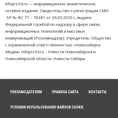
Предприятия Новосибирска
infopro54.ru — информационно-аналитическое,
выстраивают системы защиты от атак БПЛА
сетевое издание. Свидетельство о регистрации СМИ:
07 Августа 2026, 09:00
ЭЛ № ФС 77 – 78381 от 29.05.2020 г, выдано
Бизнес
Федеральной службой по надзору в сфере связи,
По «Сибэлектротерму» выдали исполнительные
информационных технологий и массовых
листы на полмиллиарда рублей
07 Августа 2026, 08:00
коммуникаций (Роскомнадзор). Учредитель: Общество
с ограниченной ответственностью «Новосибирск
Бизнес
Власть
Медицина
Общество
Медиа» Infopro54.ru - Новости Новосибирска и
Искусственный интеллект предлагают
привлекать к разработке новых лекарств в
Новосибирской области. Новости Сибири.
России
06 Августа 2026, 19:00
Мировые И Федеральные Новости
Россия построит в Киргизии новый кампус КРСУ:
30 гектаров, 15 тысяч студентов и 30 миллиардов
рублей
РЕКЛАМОДАТЕЛЯМ
ПРАВИЛА САЙТА
КОНТАКТЫ
06 Августа 2026, 18:40
УСЛОВИЯ ИСПОЛЬЗОВАНИЯ ФАЙЛОВ COOKIE
Общество
Новосибирским студентам помогают
адаптироваться к учебе через культуру