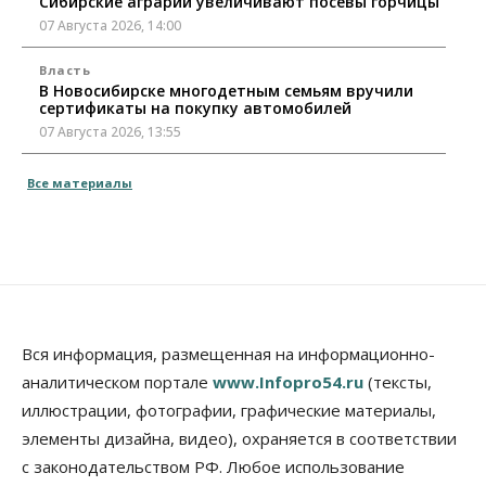
Сибирские аграрии увеличивают посевы горчицы
07 Августа 2026, 14:00
Власть
В Новосибирске многодетным семьям вручили
сертификаты на покупку автомобилей
07 Августа 2026, 13:55
Авто
Общество
Все материалы
Треть автовладельцев в Новосибирской области
«поставили машины на прикол»
07 Августа 2026, 13:00
Власть
Школы, библиотеки, пешеходные тротуары:
депутаты Госдумы контролируют работы на
социальных объектах
Вся информация, размещенная на информационно-
07 Августа 2026, 12:35
аналитическом портале
www.Infopro54.ru
(тексты,
Общество
иллюстрации, фотографии, графические материалы,
Синоптики рассказали о погоде в Новосибирске
элементы дизайна, видео), охраняется в соответствии
на выходных
с законодательством РФ. Любое использование
07 Августа 2026, 12:00