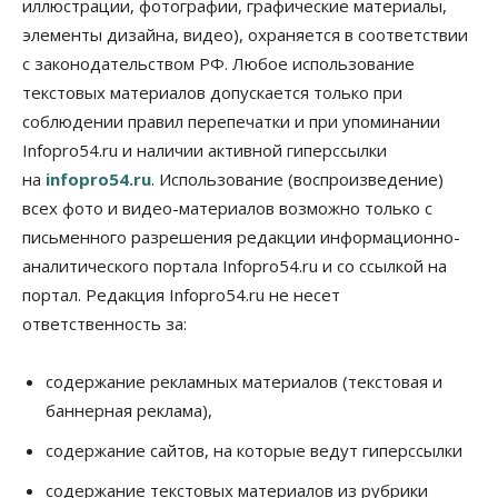
иллюстрации, фотографии, графические материалы,
Авто
Общество
элементы дизайна, видео), охраняется в соответствии
Не катастрофа, а стресс-тест: эксперт
новосибирской сети СТО пояснил кому можно
с законодательством РФ. Любое использование
заливать бензин Евро‑2
текстовых материалов допускается только при
09 Августа 2026, 10:00
соблюдении правил перепечатки и при упоминании
Бизнес
Общество
Infopro54.ru и наличии активной гиперссылки
Работодатели Новосибирска заявили в центры
на
infopro54.ru
. Использование (воспроизведение)
занятости почти 32 тысячи вакансий
09 Августа 2026, 09:00
всех фото и видео-материалов возможно только с
письменного разрешения редакции информационно-
Бизнес
Общество
аналитического портала Infopro54.ru и со ссылкой на
Спрос на машино-места в
Новосибирской области вырос в полтора раза
портал. Редакция Infopro54.ru не несет
08 Августа 2026, 18:00
ответственность за:
Общество
К современному юридическому образованию в
содержание рекламных материалов (текстовая и
России возникает много вопросов
баннерная реклама),
08 Августа 2026, 17:00
содержание сайтов, на которые ведут гиперссылки
Общество
Новосибирские вузы опубликовали
содержание текстовых материалов из рубрики