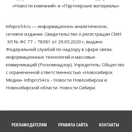
приказы о зачислении на бюджетные места
«Новости компаний» и «Партнерские материалы»
08 Августа 2026, 16:00
Общество
Технологии
infopro54.ru — информационно-аналитическое,
Искусственный интеллект впервые выписал
штраф за борщевик
сетевое издание. Свидетельство о регистрации СМИ:
08 Августа 2026, 15:00
ЭЛ № ФС 77 – 78381 от 29.05.2020 г, выдано
Федеральной службой по надзору в сфере связи,
Авто
Продажи подержанных электромобилей в
информационных технологий и массовых
Новосибирской области растут второй месяц
коммуникаций (Роскомнадзор). Учредитель: Общество
08 Августа 2026, 13:00
с ограниченной ответственностью «Новосибирск
Бизнес
Общество
Медиа» Infopro54.ru - Новости Новосибирска и
Детские центры Новосибирска
Новосибирской области. Новости Сибири.
перегибают с «педагогикой успеха», считает
психолог
08 Августа 2026, 11:00
Бизнес
Общество
Союз продавцов маркетплейсов
обратился в правительство РФ из-за атак на WB
РЕКЛАМОДАТЕЛЯМ
ПРАВИЛА САЙТА
КОНТАКТЫ
08 Августа 2026, 10:00