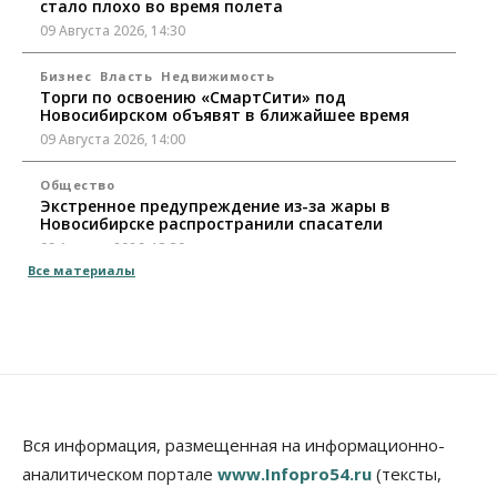
стало плохо во время полета
09 Августа 2026, 14:30
Бизнес
Власть
Недвижимость
Торги по освоению «СмартСити» под
Новосибирском объявят в ближайшее время
09 Августа 2026, 14:00
Общество
Экстренное предупреждение из-за жары в
Новосибирске распространили спасатели
09 Августа 2026, 13:30
Все материалы
Власть
Город
Общество
Еще одна остановка «городской электрички»
появится в Новосибирске
09 Августа 2026, 12:00
Общество
Места в колледжах Новосибирска будут
«бронировать» со школы
Вся информация, размещенная на информационно-
09 Августа 2026, 11:00
аналитическом портале
www.Infopro54.ru
(тексты,