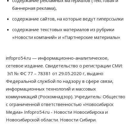
содержание рекламных материалов (текстовая и
заключили под стражу
баннерная реклама),
07 Августа 2026, 10:15
содержание сайтов, на которые ведут гиперссылки
Общество
Недели жары повлияли на урожай в
содержание текстовых материалов из рубрики
Новосибирской области, но режима ЧС не будет
«Новости компаний» и «Партнерские материалы»
07 Августа 2026, 10:00
Бизнес
Право&Порядок
Предприятия Новосибирска
infopro54.ru — информационно-аналитическое,
выстраивают системы защиты от атак БПЛА
сетевое издание. Свидетельство о регистрации СМИ:
07 Августа 2026, 09:00
ЭЛ № ФС 77 – 78381 от 29.05.2020 г, выдано
Бизнес
Федеральной службой по надзору в сфере связи,
По «Сибэлектротерму» выдали исполнительные
информационных технологий и массовых
листы на полмиллиарда рублей
07 Августа 2026, 08:00
коммуникаций (Роскомнадзор). Учредитель: Общество
с ограниченной ответственностью «Новосибирск
Бизнес
Власть
Медицина
Общество
Медиа» Infopro54.ru - Новости Новосибирска и
Искусственный интеллект предлагают
привлекать к разработке новых лекарств в
Новосибирской области. Новости Сибири.
России
06 Августа 2026, 19:00