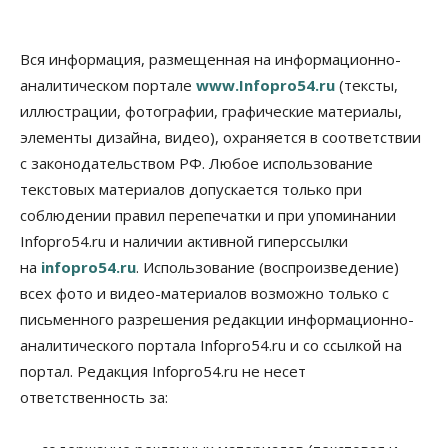
Школы, библиотеки, пешеходные тротуары:
депутаты Госдумы контролируют работы на
социальных объектах
Вся информация, размещенная на информационно-
07 Августа 2026, 12:35
аналитическом портале
www.Infopro54.ru
(тексты,
Общество
иллюстрации, фотографии, графические материалы,
Синоптики рассказали о погоде в Новосибирске
элементы дизайна, видео), охраняется в соответствии
на выходных
с законодательством РФ. Любое использование
07 Августа 2026, 12:00
текстовых материалов допускается только при
Общество
соблюдении правил перепечатки и при упоминании
Жители Новосибирска смогут добровольно
Infopro54.ru и наличии активной гиперссылки
повысить свою пенсию
07 Августа 2026, 11:30
на
infopro54.ru
. Использование (воспроизведение)
всех фото и видео-материалов возможно только с
Общество
письменного разрешения редакции информационно-
Деньгами будут распоряжаться дети: в десяти
школах Новосибирской области введут
аналитического портала Infopro54.ru и со ссылкой на
инициативное бюджетирование
портал. Редакция Infopro54.ru не несет
07 Августа 2026, 11:00
ответственность за:
Общество
Право&Порядок
В Новосибирске руководителя отдела полиции