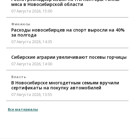
мяса в Новосибирской области
07 Августа 2026, 15:00
Финансы
Расходы новосибирцев на спорт выросли на 40%
за полгода
07 Августа 2026, 14:35
Сибирские аграрии увеличивают посевы горчицы
07 Августа 2026, 14:00
Власть
В Новосибирске многодетным семьям вручили
сертификаты на покупку автомобилей
07 Августа 2026, 13:55
Авто
Общество
Все материалы
Треть автовладельцев в Новосибирской области
«поставили машины на прикол»
07 Августа 2026, 13:00
Власть