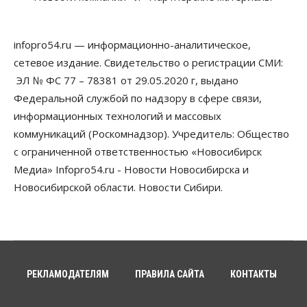
Бизнес
Право&Порядок
Предприятия Новосибирска
infopro54.ru — информационно-аналитическое,
выстраивают системы защиты от атак БПЛА
сетевое издание. Свидетельство о регистрации СМИ:
07 Августа 2026, 09:00
ЭЛ № ФС 77 – 78381 от 29.05.2020 г, выдано
Бизнес
Федеральной службой по надзору в сфере связи,
По «Сибэлектротерму» выдали исполнительные
информационных технологий и массовых
листы на полмиллиарда рублей
07 Августа 2026, 08:00
коммуникаций (Роскомнадзор). Учредитель: Общество
с ограниченной ответственностью «Новосибирск
Бизнес
Власть
Медицина
Общество
Медиа» Infopro54.ru - Новости Новосибирска и
Искусственный интеллект предлагают
привлекать к разработке новых лекарств в
Новосибирской области. Новости Сибири.
России
06 Августа 2026, 19:00
Мировые И Федеральные Новости
Россия построит в Киргизии новый кампус КРСУ:
30 гектаров, 15 тысяч студентов и 30 миллиардов
рублей
РЕКЛАМОДАТЕЛЯМ
ПРАВИЛА САЙТА
КОНТАКТЫ
06 Августа 2026, 18:40