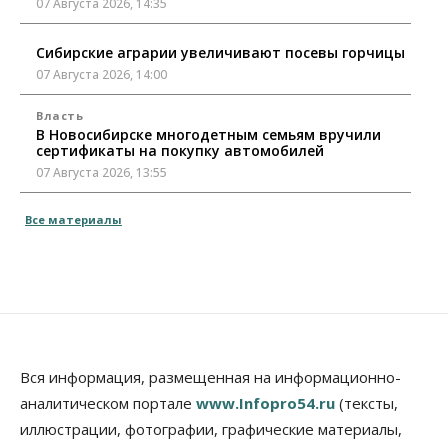
07 Августа 2026, 14:35
Сибирские аграрии увеличивают посевы горчицы
07 Августа 2026, 14:00
Власть
В Новосибирске многодетным семьям вручили
сертификаты на покупку автомобилей
07 Августа 2026, 13:55
Авто
Общество
Все материалы
Треть автовладельцев в Новосибирской области
«поставили машины на прикол»
07 Августа 2026, 13:00
Власть
Школы, библиотеки, пешеходные тротуары:
депутаты Госдумы контролируют работы на
социальных объектах
Вся информация, размещенная на информационно-
07 Августа 2026, 12:35
аналитическом портале
www.Infopro54.ru
(тексты,
Общество
иллюстрации, фотографии, графические материалы,
Синоптики рассказали о погоде в Новосибирске