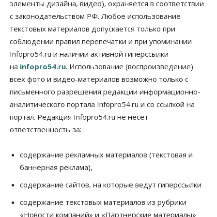
элементы дизайна, видео), охраняется в соответствии
на выходных
с законодательством РФ. Любое использование
07 Августа 2026, 12:00
текстовых материалов допускается только при
Общество
соблюдении правил перепечатки и при упоминании
Жители Новосибирска смогут добровольно
Infopro54.ru и наличии активной гиперссылки
повысить свою пенсию
07 Августа 2026, 11:30
на
infopro54.ru
. Использование (воспроизведение)
всех фото и видео-материалов возможно только с
Общество
письменного разрешения редакции информационно-
Деньгами будут распоряжаться дети: в десяти
школах Новосибирской области введут
аналитического портала Infopro54.ru и со ссылкой на
инициативное бюджетирование
портал. Редакция Infopro54.ru не несет
07 Августа 2026, 11:00
ответственность за:
Общество
Право&Порядок
В Новосибирске руководителя отдела полиции
содержание рекламных материалов (текстовая и
заключили под стражу
баннерная реклама),
07 Августа 2026, 10:15
содержание сайтов, на которые ведут гиперссылки
Общество
Недели жары повлияли на урожай в
содержание текстовых материалов из рубрики
Новосибирской области, но режима ЧС не будет
«Новости компаний» и «Партнерские материалы»
07 Августа 2026, 10:00