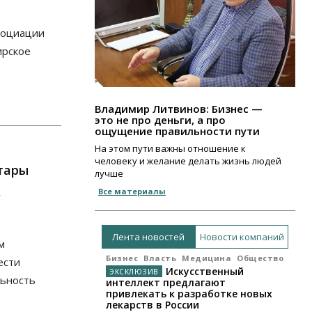
социации
ирское
Владимир Литвинов: Бизнес —
это не про деньги, а про
ощущение правильности пути
На этом пути важны отношение к
человеку и желание делать жизнь людей
тары
лучше
к
Все материалы
Лента новостей
Новости компаний
м
Бизнес
Власть
Медицина
Общество
ести
Искусственный
льность
интеллект предлагают
привлекать к разработке новых
лекарств в России