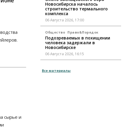
гионе
Новосибирска началось
строительство термального
комплекса
06 Августа 2026, 17:00
зводства
Общество
Право&Порядок
Подозреваемых в похищении
ейлеров.
человека задержали в
Новосибирске
06 Августа 2026, 16:15
Общество
Все материалы
Пенсионеры старше 80 лет в
Новосибирской области получили
повышенные пенсии
06 Августа 2026, 16:00
Финансы
Россияне оформили ипотечных
кредитов на 2,6 трлн рублей
на сырье и
06 Августа 2026, 15:53
ми
Власть