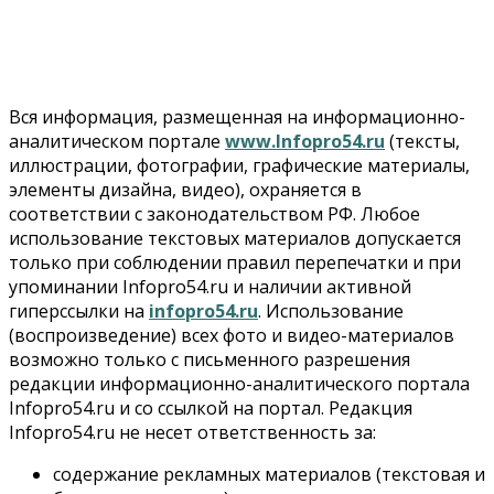
Власть
Думская гонка в Новосибирской области обойдется
без самовыдвиженцев
06 Августа 2026, 15:00
Вся информация, размещенная на информационно-
Бизнес
Власть
Общество
аналитическом портале
www.Infopro54.ru
(тексты,
Правительство России продлило разрешение на
иллюстрации, фотографии, графические материалы,
выпуск бензина «Евро-3»
элементы дизайна, видео), охраняется в
06 Августа 2026, 14:00
соответствии с законодательством РФ. Любое
использование текстовых материалов допускается
Общество
«За тех, у кого от 270 баллов, настоящая борьба»:
только при соблюдении правил перепечатки и при
вузы настойчиво обзванивают новосибирских
упоминании Infopro54.ru и наличии активной
высокобалльников перед зачислением
гиперссылки на
infopro54.ru
. Использование
06 Августа 2026, 13:00
(воспроизведение) всех фото и видео-материалов
возможно только с письменного разрешения
Власть
редакции информационно-аналитического портала
Режим ЧС ввели в Омской области из-за засухи
Infopro54.ru и со ссылкой на портал. Редакция
06 Августа 2026, 12:15
Infopro54.ru не несет ответственность за:
Власть
Общество
содержание рекламных материалов (текстовая и
Новосибирск готовится к визиту Владимира Путина