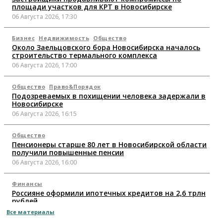
площади участков для КРТ в Новосибирске
06 Августа 2026, 17:30
Бизнес
Недвижимость
Общество
Около Заельцовского бора Новосибирска началось
строительство термального комплекса
06 Августа 2026, 17:00
Общество
Право&Порядок
Подозреваемых в похищении человека задержали в
Новосибирске
06 Августа 2026, 16:15
Общество
Пенсионеры старше 80 лет в Новосибирской области
получили повышенные пенсии
06 Августа 2026, 16:00
Финансы
Россияне оформили ипотечных кредитов на 2,6 трлн
рублей
06 Августа 2026, 15:53
Все материалы