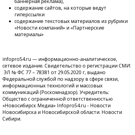
баннерная реклама),
06 Августа 2026, 12:05
содержание сайтов, на которые ведут
гиперссылки
Бизнес
Недвижимость
Общество
Росреестр назвал главные причины отказов в
содержание текстовых материалов из рубрики
регистрации недвижимости в НСО
«Новости компаний» и «Партнерские
06 Августа 2026, 12:00
материалы»
Телекоммуникации
В 16 населённых пунктах Мошковского района
модернизировали мобильную связь
infopro54.ru — информационно-аналитическое,
06 Августа 2026, 11:35
сетевое издание. Свидетельство о регистрации СМИ:
ЭЛ № ФС 77 – 78381 от 29.05.2020 г, выдано
Бизнес
Право&Порядок
ПроБизнес
Федеральной службой по надзору в сфере связи,
Злоумышленники опять атакуют новосибирские
компании через электронную почту
информационных технологий и массовых
06 Августа 2026, 11:00
коммуникаций (Роскомнадзор). Учредитель:
Общество с ограниченной ответственностью
Общество
«Новосибирск Медиа» Infopro54.ru - Новости
Медики готовятся к второму пику активности
Новосибирска и Новосибирской области. Новости
клещей в Новосибирской области
Сибири.
06 Августа 2026, 10:00
Общество