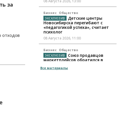
08 Августа 2026, 13:00
ть за
Бизнес
Общество
Детские центры
Новосибирска перегибают с
«педагогикой успеха», считает
психолог
ю отходов
08 Августа 2026, 11:00
Бизнес
Общество
Союз продавцов
маркетплейсов обратился в
правительство РФ из-за атак на
Все материалы
WB
08 Августа 2026, 10:00
Общество
Новосибирцы будут получать
квитанции за ЖКУ по-новому
е
08 Августа 2026, 09:00
Бизнес
В Новосибирской
области резко сократился