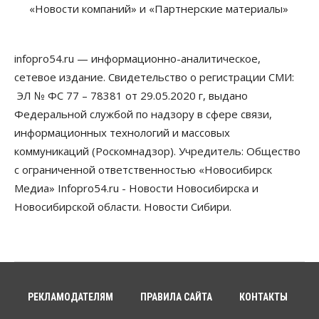
«Новости компаний» и «Партнерские материалы»
Власть
В Новосибирске многодетным семьям вручили
сертификаты на покупку автомобилей
infopro54.ru — информационно-аналитическое,
07 Августа 2026, 13:55
сетевое издание. Свидетельство о регистрации СМИ:
ЭЛ № ФС 77 – 78381 от 29.05.2020 г, выдано
Авто
Общество
Треть автовладельцев в Новосибирской области
Федеральной службой по надзору в сфере связи,
«поставили машины на прикол»
информационных технологий и массовых
07 Августа 2026, 13:00
коммуникаций (Роскомнадзор). Учредитель: Общество
Власть
с ограниченной ответственностью «Новосибирск
Школы, библиотеки, пешеходные тротуары:
Медиа» Infopro54.ru - Новости Новосибирска и
депутаты Госдумы контролируют работы на
социальных объектах
Новосибирской области. Новости Сибири.
07 Августа 2026, 12:35
Общество
Синоптики рассказали о погоде в Новосибирске
на выходных
07 Августа 2026, 12:00
РЕКЛАМОДАТЕЛЯМ
ПРАВИЛА САЙТА
КОНТАКТЫ
Общество