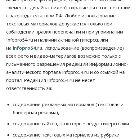
элементы дизайна, видео), охраняется в соответствии
Бизнес
В аэропорту Толмачёво завершены работы по
с законодательством РФ. Любое использование
бетонированию рулежных дорожек
текстовых материалов допускается только при
07 Августа 2026, 17:00
соблюдении правил перепечатки и при упоминании
Бизнес
Недвижимость
Общество
Infopro54.ru и наличии активной гиперссылки
Новосибирцы стали реже оформлять
на
infopro54.ru
. Использование (воспроизведение)
дома по упрощенной схеме
07 Августа 2026, 16:00
всех фото и видео-материалов возможно только с
письменного разрешения редакции информационно-
Власть
Общество
Право&Порядок
аналитического портала Infopro54.ru и со ссылкой на
Роспотребнадзор изъял почти полторы тонны
мяса в Новосибирской области
портал. Редакция Infopro54.ru не несет
07 Августа 2026, 15:00
ответственность за:
Финансы
Расходы новосибирцев на спорт выросли на 40%
содержание рекламных материалов (текстовая и
за полгода
баннерная реклама),
07 Августа 2026, 14:35
содержание сайтов, на которые ведут гиперссылки
Сибирские аграрии увеличивают посевы горчицы
содержание текстовых материалов из рубрики
07 Августа 2026, 14:00