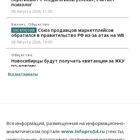
психолог
08 Августа 2026, 11:00
Бизнес
Общество
Союз продавцов маркетплейсов
обратился в правительство РФ из-за атак на WB
08 Августа 2026, 10:00
Общество
Новосибирцы будут получать квитанции за ЖКУ
по-новому
08 Августа 2026, 09:00
Все материалы
Бизнес
В Новосибирской области резко
сократился грузооборот в автоперевозках
07 Августа 2026, 19:00
Общество
В Новосибирске прошёл митинг
Вся информация, размещенная на информационно-
против нового закона о памятниках
аналитическом портале
www.Infopro54.ru
(тексты,
07 Августа 2026, 18:00
иллюстрации, фотографии, графические материалы,