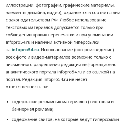
иллюстрации, фотографии, графические материалы,
06 Августа 2026, 14:00
элементы дизайна, видео), охраняется в соответствии
Общество
с законодательством РФ. Любое использование
«За тех, у кого от 270 баллов,
настоящая борьба»: вузы настойчиво
текстовых материалов допускается только при
обзванивают новосибирских высокобалльников
соблюдении правил перепечатки и при упоминании
перед зачислением
Infopro54.ru и наличии активной гиперссылки
06 Августа 2026, 13:00
на
infopro54.ru
. Использование (воспроизведение)
Власть
всех фото и видео-материалов возможно только с
Режим ЧС ввели в Омской области из-за засухи
письменного разрешения редакции информационно-
06 Августа 2026, 12:15
аналитического портала Infopro54.ru и со ссылкой на
Власть
Общество
портал. Редакция Infopro54.ru не несет
Новосибирск готовится к визиту Владимира
ответственность за:
Путина
06 Августа 2026, 12:05
содержание рекламных материалов (текстовая и
Бизнес
Недвижимость
Общество
баннерная реклама),
Росреестр назвал главные причины
отказов в регистрации недвижимости в НСО
содержание сайтов, на которые ведут гиперссылки
06 Августа 2026, 12:00