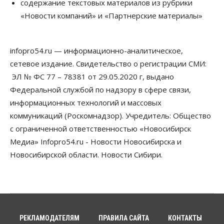
содержание текстовых материалов из рубрики
Телекоммуникации
«Новости компаний» и «Партнерские материалы»
В 16 населённых пунктах Мошковского района
модернизировали мобильную связь
06 Августа 2026, 11:35
infopro54.ru — информационно-аналитическое,
Бизнес
Право&Порядок
ПроБизнес
сетевое издание. Свидетельство о регистрации СМИ:
Злоумышленники опять атакуют
новосибирские компании через электронную
ЭЛ № ФС 77 – 78381 от 29.05.2020 г, выдано
почту
Федеральной службой по надзору в сфере связи,
06 Августа 2026, 11:00
информационных технологий и массовых
коммуникаций (Роскомнадзор). Учредитель: Общество
Общество
Медики готовятся к второму пику активности
с ограниченной ответственностью «Новосибирск
клещей в Новосибирской области
Медиа» Infopro54.ru - Новости Новосибирска и
06 Августа 2026, 10:00
Новосибирской области. Новости Сибири.
Общество
Из-за жары в Европе оливковое масло
в Новосибирске может снова подорожать
06 Августа 2026, 09:00
Бизнес
Недвижимость
РЕКЛАМОДАТЕЛЯМ
ПРАВИЛА САЙТА
КОНТАКТЫ
Застройщики Новосибирска