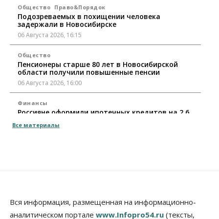
Общество
Право&Порядок
Подозреваемых в похищении человека
задержали в Новосибирске
06 Августа 2026, 16:15
Общество
Пенсионеры старше 80 лет в Новосибирской
области получили повышенные пенсии
06 Августа 2026, 16:00
Финансы
Россияне оформили ипотечных кредитов на 2,6
трлн рублей
Все материалы
06 Августа 2026, 15:53
Власть
Думская гонка в Новосибирской области
обойдется без самовыдвиженцев
06 Августа 2026, 15:00
Бизнес
Власть
Общество
Вся информация, размещенная на информационно-
Правительство России продлило разрешение на
аналитическом портале
www.Infopro54.ru
(тексты,
выпуск бензина «Евро-3»