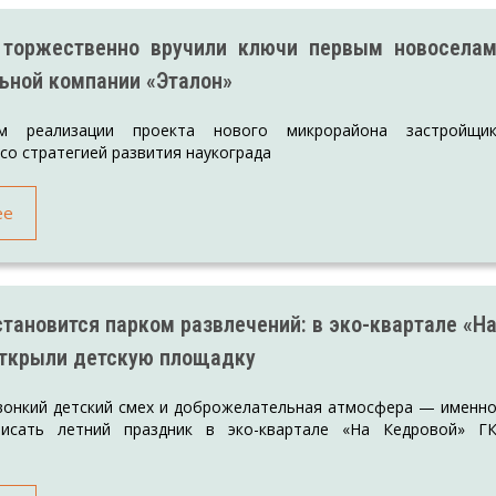
 торжественно вручили ключи первым новосела
ьной компании «Эталон»
м реализации проекта нового микрорайона застройщи
 со стратегией развития наукограда
ее
становится парком развлечений: в эко-квартале «Н
открыли детскую площадку
звонкий детский смех и доброжелательная атмосфера — именн
исать летний праздник в эко-квартале «На Кедровой» Г