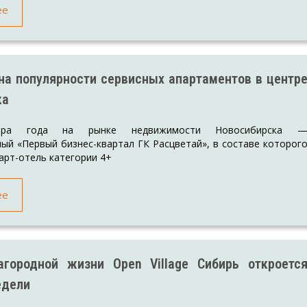
ее
на популярности сервисных апартаментов в центр
ка
ьера года на рынке недвижимости Новосибирска 
й «Первый бизнес-квартал ГК Расцветай», в составе которог
арт-отель категории 4+
ее
агородной жизни Open Village Сибирь откроетс
едели