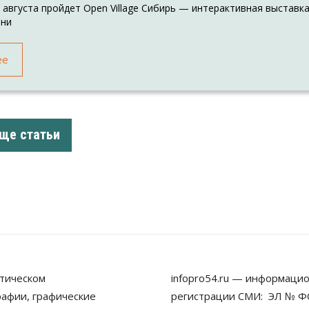
3 августа пройдет Open Village Сибирь — интерактивная выставк
зни
ее
ще статьи
тическом
infopro54.ru — информацио
рафии, графические
регистрации СМИ: ЭЛ № ФС