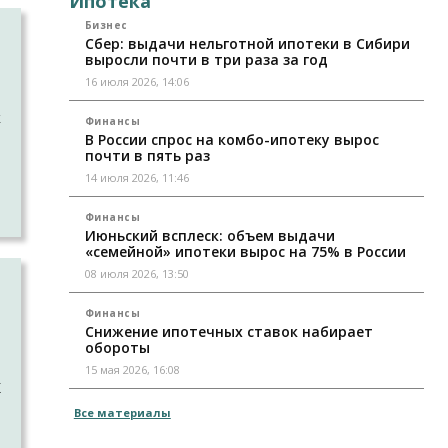
Ипотека
Бизнес
м
Сбер: выдачи нельготной ипотеки в Сибири
выросли почти в три раза за год
16 июля 2026, 14:06
к
Финансы
В России спрос на комбо-ипотеку вырос
почти в пять раз
14 июля 2026, 11:46
Финансы
Июньский всплеск: объем выдачи
«семейной» ипотеки вырос на 75% в России
08 июля 2026, 13:50
а
Финансы
Снижение ипотечных ставок набирает
обороты
о
15 мая 2026, 16:08
К
Все материалы