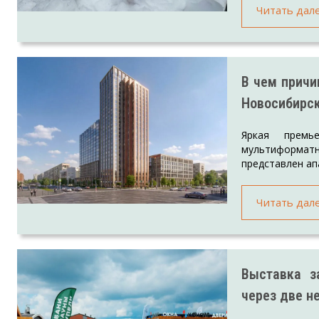
Читать дал
В чем причи
Новосибирс
Яркая прем
мультиформатны
представлен ап
Читать дал
Выставка з
через две н