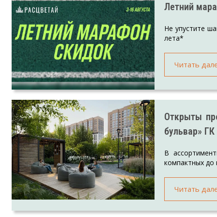
Летний мара
Не упустите ша
лета*
Читать дал
Открыты пр
бульвар» ГК
В ассортимен
компактных до 
Читать дал