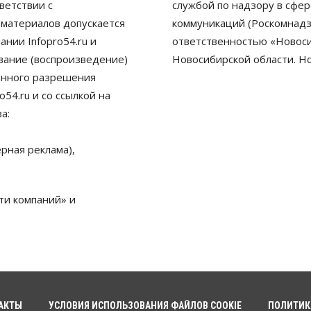
ветствии с
службой по надзору в сфе
 материалов допускается
коммуникаций (Роскомнадз
нии Infopro54.ru и
ответственностью «Новосиб
ование (воспроизведение)
Новосибирской области. Н
енного разрешения
54.ru и со ссылкой на
а:
рная реклама),
ти компаний» и
АКТЫ
УСЛОВИЯ ИСПОЛЬЗОВАНИЯ ФАЙЛОВ COOKIE
ПОЛИТИК