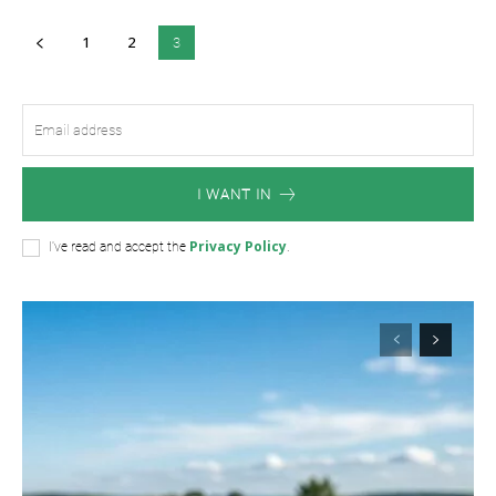
1
2
3
I WANT IN
Privacy Policy
I've read and accept the
.