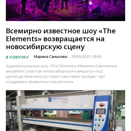
Всемирно известное шоу «The
Elements» возвращается на
новосибирскую сцену
Марина Санькова
29/05/2021, 09:00
В ОЗВУЧКУ
-
Аудиовизуальное шоу «The Elements» Михаила Симоняна и
ансамбля солистов «Новосибирская камерата» под
руководством маэстро Кристьяна Ярви пройдет при
поддержке правительства региона.