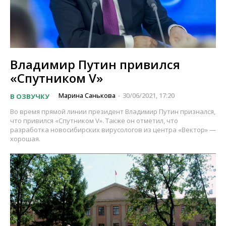
Владимир Путин привился
«Спутником V»
Марина Санькова
30/06/2021, 17:20
В ОЗВУЧКУ
-
Во время прямой линии президент Владимир Путин признался,
что привился «Спутником V». Также он отметил, что
разработка новосибирских вирусологов из центра «Вектор» —
хорошая.