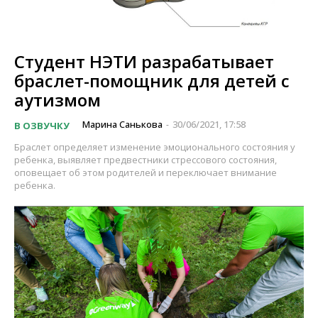
Студент НЭТИ разрабатывает
браслет-помощник для детей с
аутизмом
Марина Санькова
30/06/2021, 17:58
В ОЗВУЧКУ
-
Браслет определяет изменение эмоционального состояния у
ребенка, выявляет предвестники стрессового состояния,
оповещает об этом родителей и переключает внимание
ребенка.