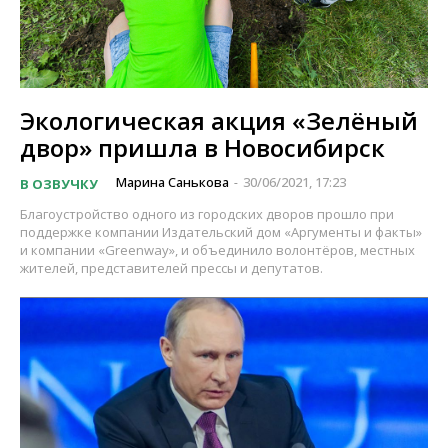
Экологическая акция «Зелёный
двор» пришла в Новосибирск
Марина Санькова
30/06/2021, 17:23
В ОЗВУЧКУ
-
Благоустройство одного из городских дворов прошло при
поддержке компании Издательский дом «Аргументы и факты»
и компании «Greenway», и объединило волонтёров, местных
жителей, представителей прессы и депутатов.