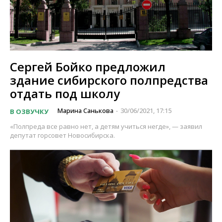
Сергей Бойко предложил
здание сибирского полпредства
отдать под школу
Марина Санькова
30/06/2021, 17:15
В ОЗВУЧКУ
-
«Полпреда все равно нет, а детям учиться негде», — заявил
депутат горсовет Новосибирска.