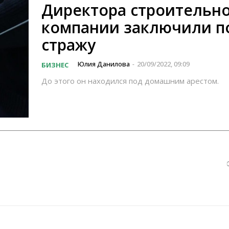
Директора строительн
компании заключили п
стражу
Юлия Данилова
20/09/2022, 09:09
БИЗНЕС
-
До этого он находился под домашним арестом.