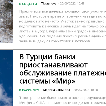
Tkrasnova
20/09/2022, 10:49
В СОЦСЕТИ
-
Практически все дачники покидают свои участки 
зимы. Некоторые время от времени наведываютс
но делают это нечасто. Участок важно правильно
подготовить к зимовке и речь идет не только об 
листвы и мусора, перекапывании грядок и внесен
удобрений. Соблюдение простых рекомендаций 
защитить дачу от грабителей и пожаров.
В Турции банки
приостанавливают
обслуживание платежн
системы «Мир»
Марина Санькова
20/09/2022, 10:28
В РАССЫЛКУ
-
Такое решение было принято после предупрежд
Минфина США о возможности введения вторичны