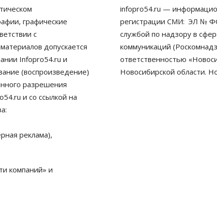
тическом
infopro54.ru — информацио
рафии, графические
регистрации СМИ: ЭЛ № ФС
ветствии с
службой по надзору в сфе
 материалов допускается
коммуникаций (Роскомнадз
нии Infopro54.ru и
ответственностью «Новосиб
ование (воспроизведение)
Новосибирской области. Н
енного разрешения
54.ru и со ссылкой на
а:
рная реклама),
ти компаний» и