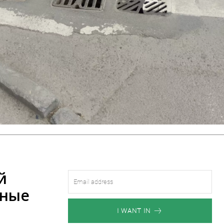
й
зные
I WANT IN