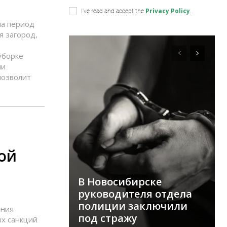
Privacy Policy
I've read and accept the
.
на период
я загород,
уборке
ии
позволит
ой
В Новосибирске
руководителя отдела
полиции заключили
ения
под стражу
х санкций