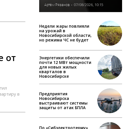
07/08/2026, 10:15
Артём Рязанов
-
Недели жары повлияли
на урожай в
Новосибирской области,
но режима ЧС не будет
е от
Энергетики обеспечили
почти 12 МВт мощности
для новых жилых
кварталов в
Новосибирске
тил
Предприятия
вартиру в
Новосибирска
выстраивают системы
защиты от атак БПЛА
По «Сибэлектротерму»